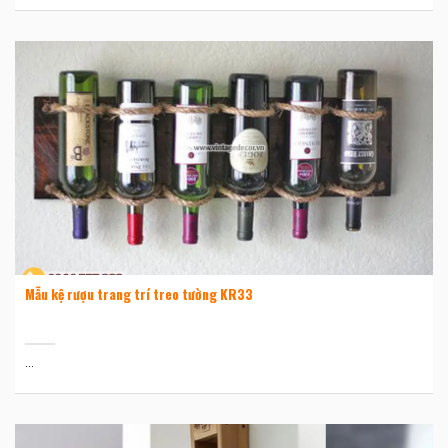
Mẫu kệ rượu trang trí treo tường KR33
...