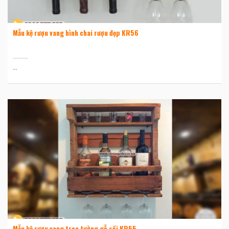
Mẫu kệ rượu vang hình chai rượu đẹp KR56
...
Mẫu kệ rượu vang treo tường gỗ sồi KR55