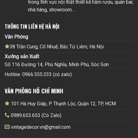
trong lĩnh vực nội thất thiết kế hầm rượu, quán bar,
nhà hàng, showroom…
THÔNG TIN LIÊN HỆ HÀ NỘI
Văn Phòng
38 Trần Cung, Cổ Nhuế, Bắc Từ Liêm, Hà Nội
Xưởng sản Xuất
Số 116 Đường 14, Phú Nghĩa, Minh Phú, Sóc Sơn
Hotline: 0966.555.333 (có zalo)
VĂN PHÒNG HỒ CHÍ MINH
101 Hà Huy Giáp, P. Thạnh Lộc, Quận 12, TP, HCM
0989.653.653 (Có Zalo)
vintagedecor.vn@gmail.com