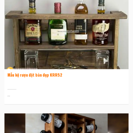
Mẫu kệ rượu đặt bàn đẹp KRR52
...