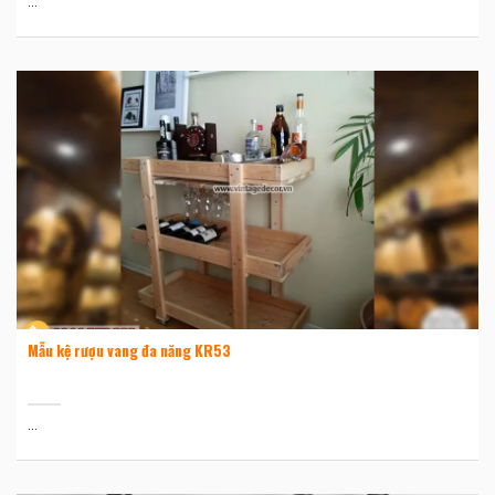
...
Mẫu kệ rượu vang đa năng KR53
...