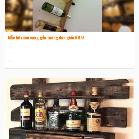
Mẫu kệ rượu vang gắn tường đơn giản KR51
...