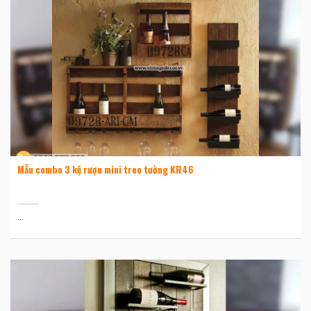
Mẫu combo 3 kệ rượu mini treo tường KR46
...