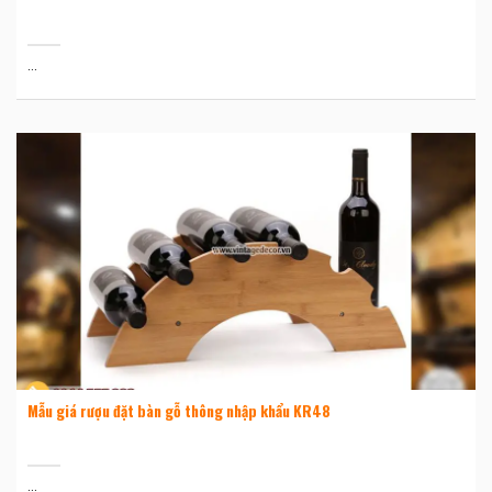
...
Mẫu giá rượu đặt bàn gỗ thông nhập khẩu KR48
...