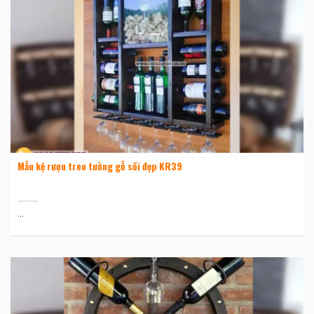
Mẫu kệ rượu treo tường gỗ sồi đẹp KR39
...