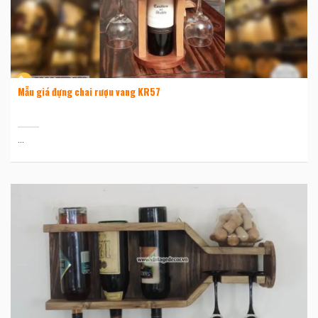
Mẫu giá đựng chai rượu vang KR57
...