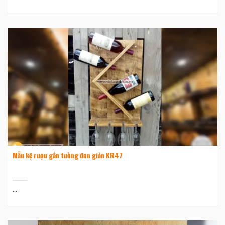
Mẫu kệ rượu gắn tường đơn giản KR47
...