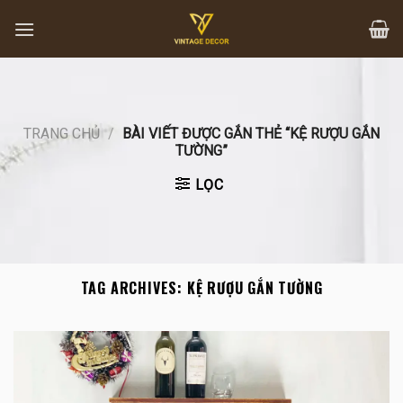
Skip
to
content
TRANG CHỦ
/
BÀI VIẾT ĐƯỢC GẮN THẺ “KỆ RƯỢU GẮN
TƯỜNG”
LỌC
TAG ARCHIVES:
KỆ RƯỢU GẮN TƯỜNG