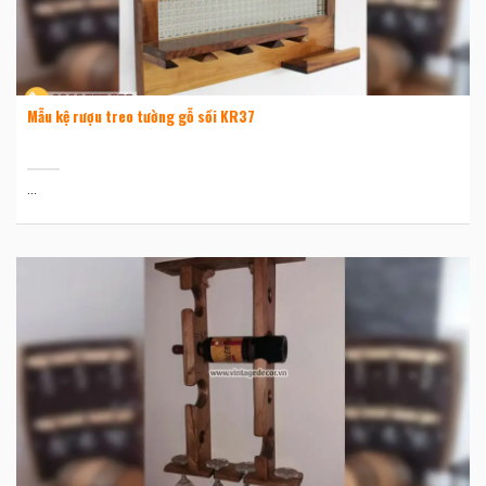
Mẫu kệ rượu treo tường gỗ sồi KR37
...