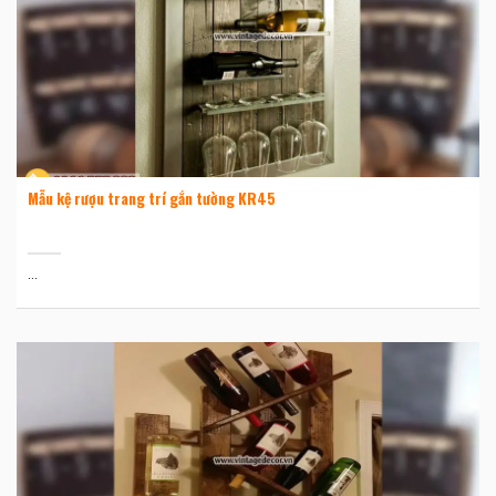
Mẫu kệ rượu trang trí gắn tường KR45
...