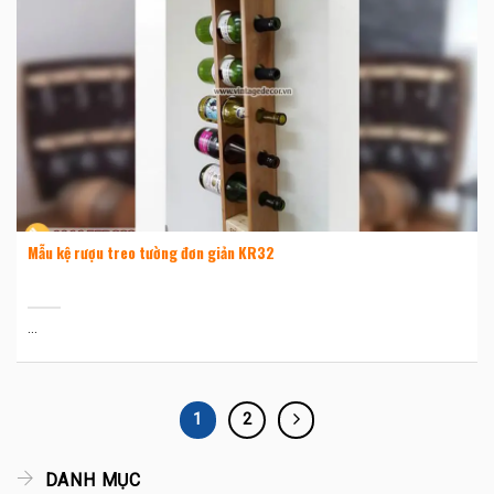
Mẫu kệ rượu treo tường đơn giản KR32
...
1
2
DANH MỤC