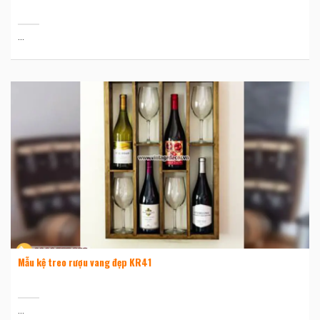
...
Mẫu kệ treo rượu vang đẹp KR41
...