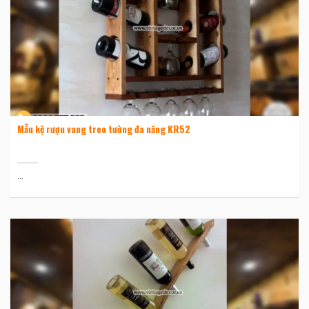
Mẫu kệ rượu vang treo tường đa năng KR52
...