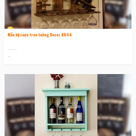
Mẫu kệ rượu treo tường Decor KR44
...