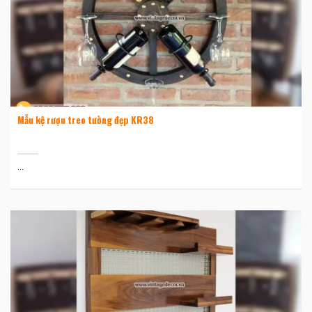
Mẫu kệ rượu treo tường đẹp KR38
...