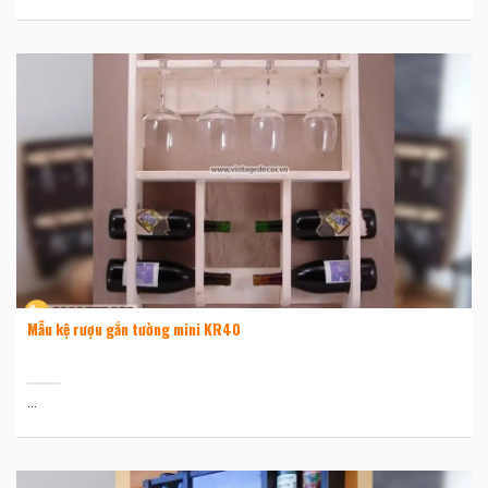
Mẫu kệ rượu gắn tường mini KR40
...