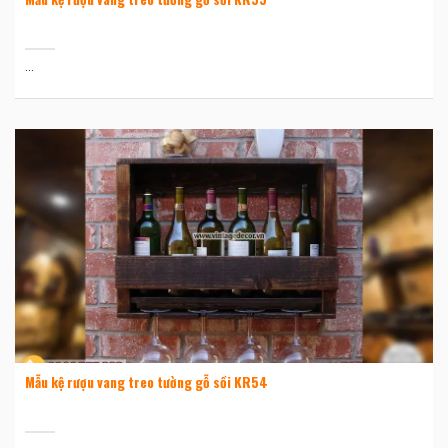
...
Mẫu kệ rượu vang treo tường gỗ sồi KR54