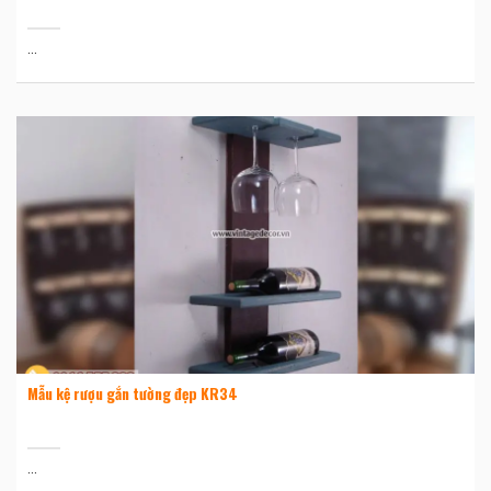
...
Mẫu kệ rượu gắn tường đẹp KR34
...