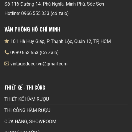
Số 116 Đường 14, Phú Nghĩa, Minh Phú, Sóc Sơn
Hotline: 0966.555.333 (có zalo)
VĂN PHÒNG HỒ CHÍ MINH
101 Hà Huy Giáp, P. Thạnh Lộc, Quận 12, TP, HCM
0989.653.653 (Có Zalo)
vintagedecor.vn@gmail.com
THIẾT KẾ - THI CÔNG
THIẾT KẾ HẦM RƯỢU
THI CÔNG HẦM RƯỢU
CỬA HÀNG, SHOWROOM