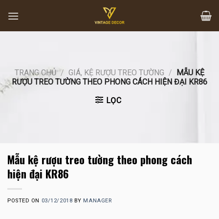
Skip
to
content
TRANG CHỦ
/
GIÁ, KỆ RƯỢU TREO TƯỜNG
/
MẪU KỆ
RƯỢU TREO TƯỜNG THEO PHONG CÁCH HIỆN ĐẠI KR86
LỌC
Mẫu kệ rượu treo tường theo phong cách
hiện đại KR86
POSTED ON
03/12/2018
BY
MANAGER