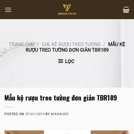
Skip
to
content
TRANG CHỦ
/
GIÁ, KỆ RƯỢU TREO TƯỜNG
/
MẪU KỆ
RƯỢU TREO TƯỜNG ĐƠN GIẢN TBR189
LỌC
Mẫu kệ rượu treo tường đơn giản TBR189
POSTED ON
07/01/2019
BY
MANAGER