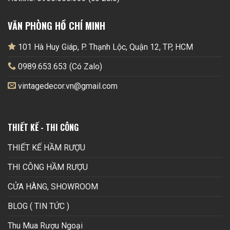
VĂN PHÒNG HỒ CHÍ MINH
101 Hà Huy Giáp, P. Thạnh Lộc, Quận 12, TP, HCM
0989.653.653 (Có Zalo)
vintagedecor.vn@gmail.com
THIẾT KẾ - THI CÔNG
THIẾT KẾ HẦM RƯỢU
THI CÔNG HẦM RƯỢU
CỬA HÀNG, SHOWROOM
BLOG ( TIN TỨC )
Thu Mua Rượu Ngoại