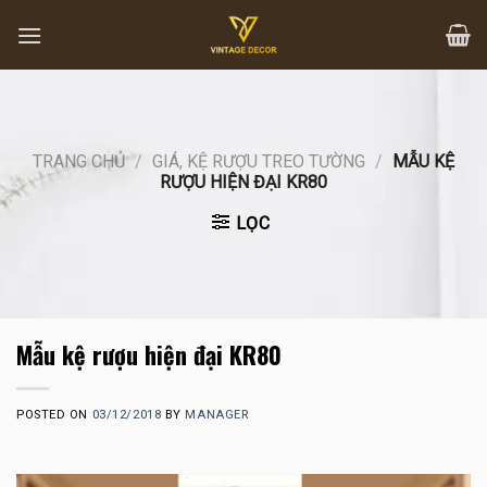
Skip
to
content
TRANG CHỦ
/
GIÁ, KỆ RƯỢU TREO TƯỜNG
/
MẪU KỆ
RƯỢU HIỆN ĐẠI KR80
LỌC
Mẫu kệ rượu hiện đại KR80
POSTED ON
03/12/2018
BY
MANAGER