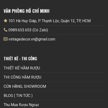
VĂN PHÒNG HỒ CHÍ MINH
101 Hà Huy Giáp, P. Thạnh Lộc, Quận 12, TP, HCM
0989.653.653 (Có Zalo)
vintagedecor.vn@gmail.com
THIẾT KẾ - THI CÔNG
THIẾT KẾ HẦM RƯỢU
THI CÔNG HẦM RƯỢU
CỬA HÀNG, SHOWROOM
BLOG ( TIN TỨC )
Thu Mua Rượu Ngoại