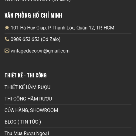
VĂN PHÒNG HỒ CHÍ MINH
101 Hà Huy Giáp, P. Thạnh Lộc, Quận 12, TP, HCM
0989.653.653 (Có Zalo)
vintagedecor.vn@gmail.com
THIẾT KẾ - THI CÔNG
THIẾT KẾ HẦM RƯỢU
THI CÔNG HẦM RƯỢU
CỬA HÀNG, SHOWROOM
BLOG ( TIN TỨC )
Thu Mua Rượu Ngoại