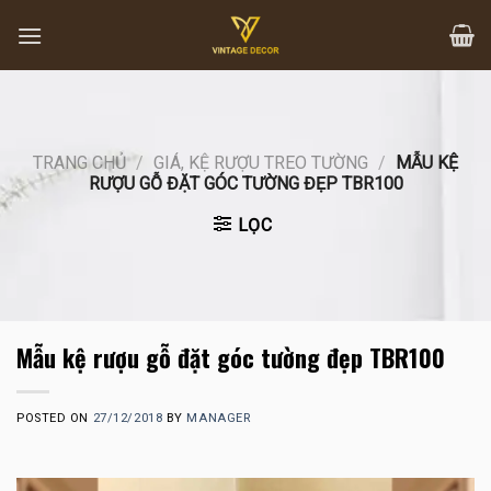
Skip
to
content
TRANG CHỦ
/
GIÁ, KỆ RƯỢU TREO TƯỜNG
/
MẪU KỆ
RƯỢU GỖ ĐẶT GÓC TƯỜNG ĐẸP TBR100
LỌC
Mẫu kệ rượu gỗ đặt góc tường đẹp TBR100
POSTED ON
27/12/2018
BY
MANAGER