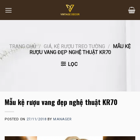
Skip
to
content
TRANG CHỦ
/
GIÁ, KỆ RƯỢU TREO TƯỜNG
/
MẪU KỆ
RƯỢU VANG ĐẸP NGHỆ THUẬT KR70
LỌC
Mẫu kệ rượu vang đẹp nghệ thuật KR70
POSTED ON
27/11/2018
BY
MANAGER