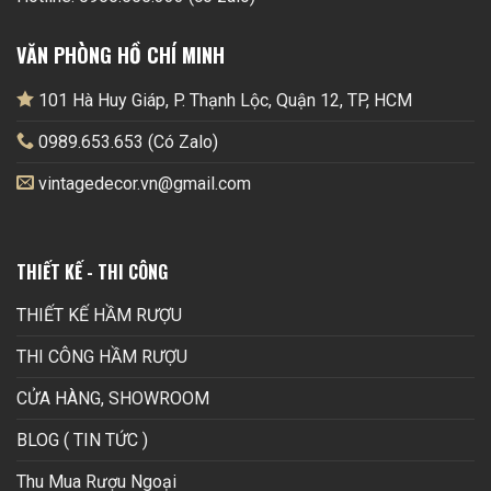
VĂN PHÒNG HỒ CHÍ MINH
101 Hà Huy Giáp, P. Thạnh Lộc, Quận 12, TP, HCM
0989.653.653 (Có Zalo)
vintagedecor.vn@gmail.com
THIẾT KẾ - THI CÔNG
THIẾT KẾ HẦM RƯỢU
THI CÔNG HẦM RƯỢU
CỬA HÀNG, SHOWROOM
BLOG ( TIN TỨC )
Thu Mua Rượu Ngoại