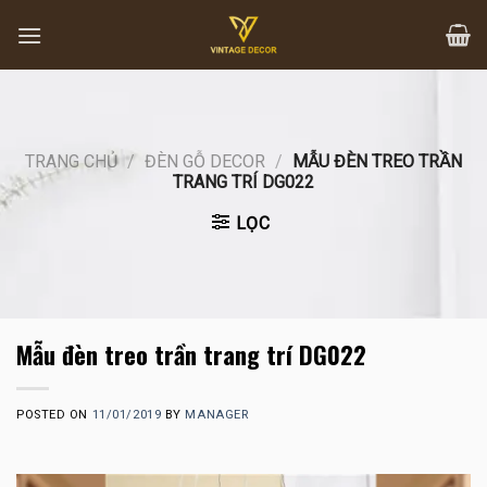
Skip
to
content
TRANG CHỦ
/
ĐÈN GỖ DECOR
/
MẪU ĐÈN TREO TRẦN
TRANG TRÍ DG022
LỌC
Mẫu đèn treo trần trang trí DG022
POSTED ON
11/01/2019
BY
MANAGER