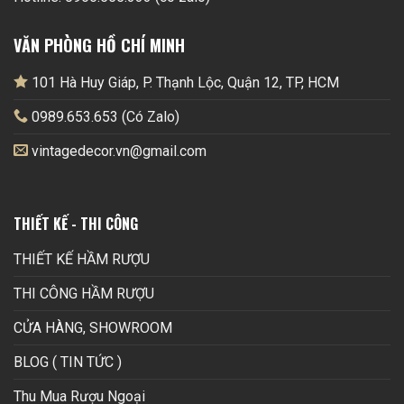
VĂN PHÒNG HỒ CHÍ MINH
101 Hà Huy Giáp, P. Thạnh Lộc, Quận 12, TP, HCM
0989.653.653 (Có Zalo)
vintagedecor.vn@gmail.com
THIẾT KẾ - THI CÔNG
THIẾT KẾ HẦM RƯỢU
THI CÔNG HẦM RƯỢU
CỬA HÀNG, SHOWROOM
BLOG ( TIN TỨC )
Thu Mua Rượu Ngoại