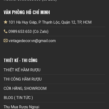
VĂN PHÒNG HỒ CHÍ MINH
101 Hà Huy Giáp, P. Thạnh Lộc, Quận 12, TP, HCM
0989.653.653 (Có Zalo)
vintagedecor.vn@gmail.com
THIẾT KẾ - THI CÔNG
THIẾT KẾ HẦM RƯỢU
THI CÔNG HẦM RƯỢU
CỬA HÀNG, SHOWROOM
BLOG ( TIN TỨC )
Thu Mua Rượu Ngoại