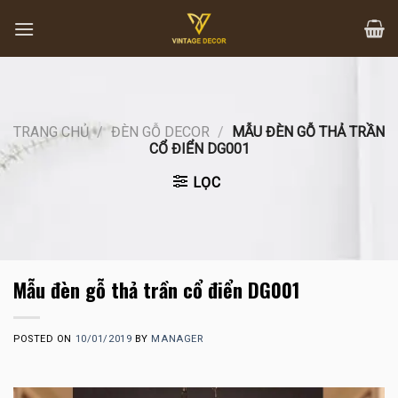
Skip
to
content
TRANG CHỦ
/
ĐÈN GỖ DECOR
/
MẪU ĐÈN GỖ THẢ TRẦN
CỔ ĐIỂN DG001
LỌC
Mẫu đèn gỗ thả trần cổ điển DG001
POSTED ON
10/01/2019
BY
MANAGER