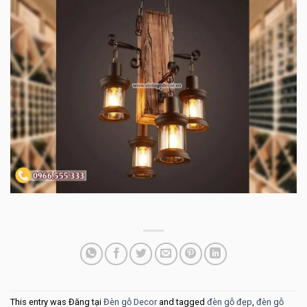
This entry was Đăng tại
Đèn gỗ Decor
and tagged
đèn gỗ đẹp
,
đèn gỗ