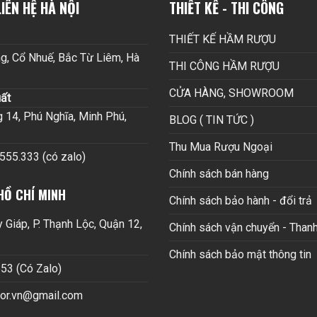
IÊN HỆ HÀ NỘI
THIẾT KẾ - THI CÔNG
THIẾT KẾ HẦM RƯỢU
g, Cổ Nhuế, Bắc Từ Liêm, Hà
THI CÔNG HẦM RƯỢU
CỬA HÀNG, SHOWROOM
ất
14, Phú Nghĩa, Minh Phú,
BLOG ( TIN TỨC )
Thu Mua Rượu Ngoại
.555.333 (có zalo)
Chính sách bán hàng
HỒ CHÍ MINH
Chính sách bảo hành - đổi trả
Giáp, P. Thạnh Lộc, Quận 12,
Chính sách vận chuyển - Thanh
Chính sách bảo mật thông tin
53 (Có Zalo)
cor.vn@gmail.com