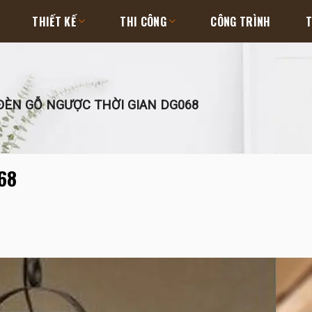
THIẾT KẾ
THI CÔNG
CÔNG TRÌNH
T
ÈN GỖ NGƯỢC THỜI GIAN DG068
68