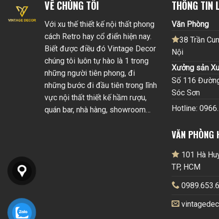
VỀ CHÚNG TÔI
THÔNG TIN L
Với xu thế thiết kế nội thất phong
Văn Phòng
cách Retro hay cổ điển hiện nay.
38 Trần Cun
Biết được điều đó Vintage Decor
Nội
chúng tôi luôn tự hào là 1 trong
Xưởng sản Xu
những người tiên phong, đi
Số 116 Đường 
những bước đi đầu tiên trong lĩnh
Sóc Sơn
vực nội thất thiết kế hầm rượu,
Hotline: 0966
quán bar, nhà hàng, showroom…
VĂN PHÒNG 
101 Hà Huy 
TP, HCM
0989.653.6
vintagede