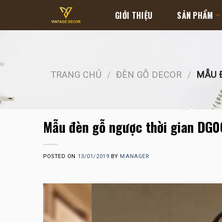
Skip
GIỚI THIỆU
SẢN PHẨM
to
content
TRANG CHỦ
/
ĐÈN GỖ DECOR
/
MẪU Đ
Mẫu đèn gỗ ngược thời gian DG0
POSTED ON
13/01/2019
BY
MANAGER