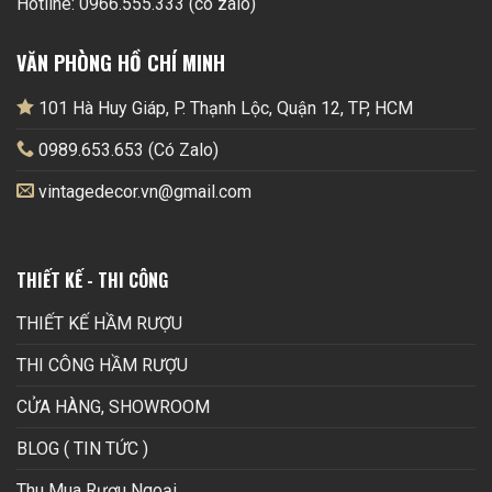
Hotline: 0966.555.333 (có zalo)
VĂN PHÒNG HỒ CHÍ MINH
101 Hà Huy Giáp, P. Thạnh Lộc, Quận 12, TP, HCM
0989.653.653 (Có Zalo)
vintagedecor.vn@gmail.com
THIẾT KẾ - THI CÔNG
THIẾT KẾ HẦM RƯỢU
THI CÔNG HẦM RƯỢU
CỬA HÀNG, SHOWROOM
BLOG ( TIN TỨC )
Thu Mua Rượu Ngoại