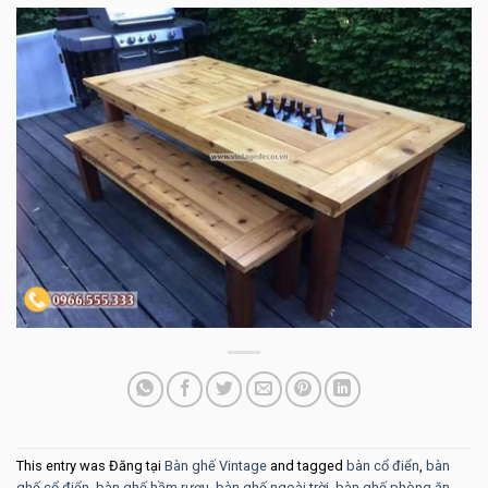
This entry was Đăng tại
Bàn ghế Vintage
and tagged
bàn cổ điển
,
bàn
ghế cổ điển
,
bàn ghế hầm rượu
,
bàn ghế ngoài trời
,
bàn ghế phòng ăn
,