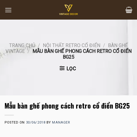
Skip
to
content
TRANG CHỦ
/
NỘI THẤT RETRO CỔ ĐIỂN
/
BÀN GHẾ
VINTAGE
/
MẪU BÀN GHẾ PHONG CÁCH RETRO CỔ ĐIỂN
BG25
LỌC
Mẫu bàn ghế phong cách retro cổ điển BG25
POSTED ON
30/06/2018
BY
MANAGER