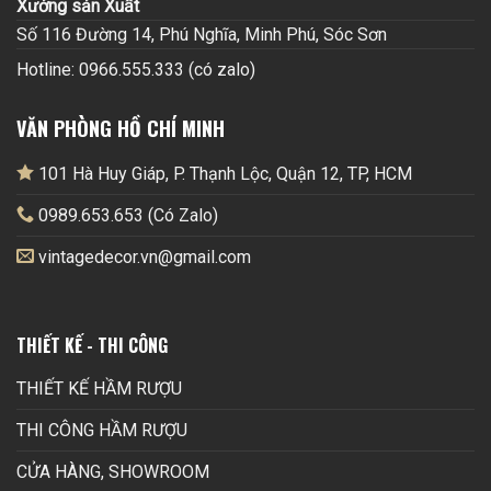
Xưởng sản Xuất
Số 116 Đường 14, Phú Nghĩa, Minh Phú, Sóc Sơn
Hotline: 0966.555.333 (có zalo)
VĂN PHÒNG HỒ CHÍ MINH
101 Hà Huy Giáp, P. Thạnh Lộc, Quận 12, TP, HCM
0989.653.653 (Có Zalo)
vintagedecor.vn@gmail.com
THIẾT KẾ - THI CÔNG
THIẾT KẾ HẦM RƯỢU
THI CÔNG HẦM RƯỢU
CỬA HÀNG, SHOWROOM