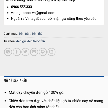
Khách hàng mua sỉ vui lòng liên hệ trực tiếp
0966.555.333
vintagedecor.vn@gmail.com
Ngoài ra VintageDecor có nhận gia công theo yêu cầu
Danh mục:
Đèn trần
,
Đèn thả
Từ khóa:
đèn gỗ
,
đèn treo trần
MÔ TẢ SẢN PHẨM
Mặt dây chuyền đèn gỗ 100% gỗ.
Chiếc đèn treo đẹp với chất liệu gỗ tự nhiên này sẽ mang
đến cho bạn ánh sáng tốt nhất.