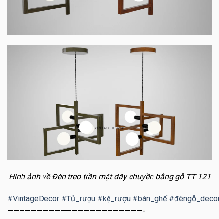
Hình ảnh về Đèn treo trần mặt dây chuyền bằng gỗ TT 121
#
VintageDecor
#
Tủ_rượu
#
kệ_rượu
#
bàn_ghế
#
đèngỗ_deco
———————————————————————-