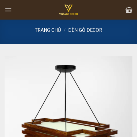
Skip
to
content
TRANG CHỦ
/
ĐÈN GỖ DECOR