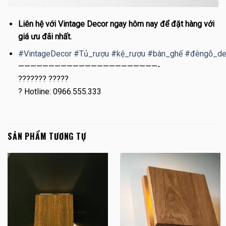
Liên hệ với Vintage Decor ngay hôm nay để đặt hàng với
giá ưu đãi nhất.
#
VintageDecor
#
Tủ_rượu
#
kệ_rượu
#
bàn_ghế
#
đèngỗ_de
———————————————————————-
??????? ?????
?
Hotline: 0966.555.333
SẢN PHẨM TƯƠNG TỰ