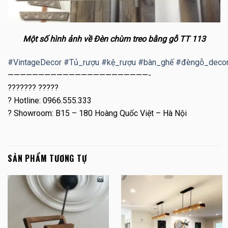
Một số hình ảnh về Đèn chùm treo bằng gỗ TT 113
#
VintageDecor
#
Tủ_rượu
#
kệ_rượu
#
bàn_ghế
#
đèngỗ_deco
———————————————————————-
??????? ?????
?
Hotline: 0966.555.333
?
Showroom: B15 – 180 Hoàng Quốc Việt – Hà Nội
SẢN PHẨM TƯƠNG TỰ