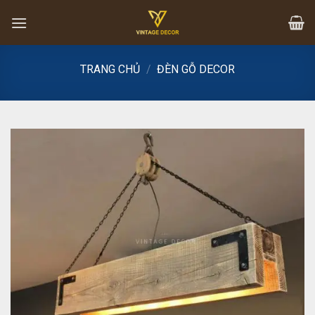
Skip
to
content
TRANG CHỦ
/
ĐÈN GỖ DECOR