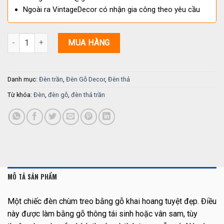
Ngoài ra VintageDecor có nhận gia công theo yêu cầu
Đèn chùm treo bằng gỗ TT 113 số lượng
MUA HÀNG
Danh mục:
Đèn trần
,
Đèn Gỗ Decor
,
Đèn thả
Từ khóa:
Đèn
,
đèn gỗ
,
đèn thả trần
MÔ TẢ SẢN PHẨM
Một chiếc đèn chùm treo bằng gỗ khai hoang tuyệt đẹp. Điều
này được làm bằng gỗ thông tái sinh hoặc vân sam, tùy