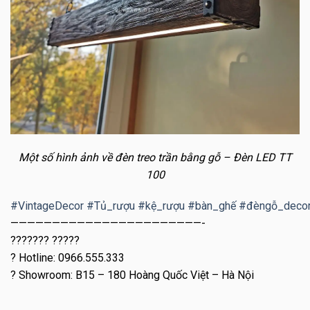
Một số hình ảnh về đèn treo trần bằng gỗ – Đèn LED TT
100
#
VintageDecor
#
Tủ_rượu
#
kệ_rượu
#
bàn_ghế
#
đèngỗ_deco
———————————————————————-
??????? ?????
?
Hotline: 0966.555.333
?
Showroom: B15 – 180 Hoàng Quốc Việt – Hà Nội