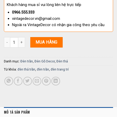
Khách hàng mua sỉ vui lòng liên hệ trực tiếp
0966.555.333
vintagedecor.vn@gmail.com
Ngoài ra VintageDecor có nhận gia công theo yêu cầu
Đèn treo trần bằng gỗ - Đèn LED TT 100 số lượng
MUA HÀNG
Danh mục:
Đèn trần
,
Đèn Gỗ Decor
,
Đèn thả
Từ khóa:
đèn thả trần
,
đèn trần
,
đèn trang trí
MÔ TẢ SẢN PHẨM