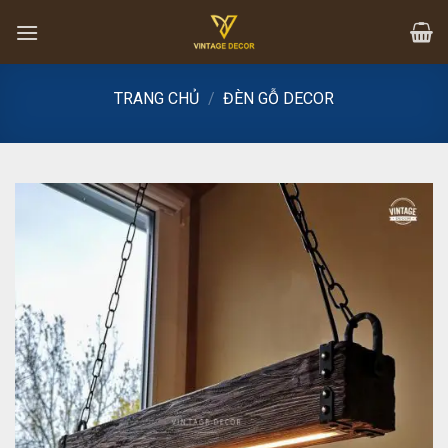
Skip
to
content
TRANG CHỦ
/
ĐÈN GỖ DECOR