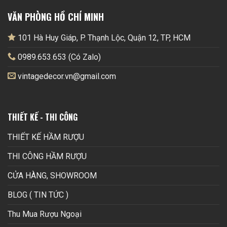
VĂN PHÒNG HỒ CHÍ MINH
101 Hà Huy Giáp, P. Thạnh Lộc, Quận 12, TP, HCM
0989.653.653 (Có Zalo)
vintagedecor.vn@gmail.com
THIẾT KẾ - THI CÔNG
THIẾT KẾ HẦM RƯỢU
THI CÔNG HẦM RƯỢU
CỬA HÀNG, SHOWROOM
BLOG ( TIN TỨC )
Thu Mua Rượu Ngoại