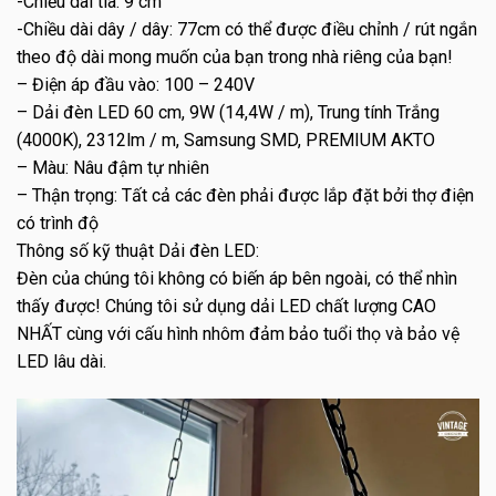
-Chiều dài tia: 9 cm
-Chiều dài dây / dây: 77cm có thể được điều chỉnh / rút ngắn
theo độ dài mong muốn của bạn trong nhà riêng của bạn!
– Điện áp đầu vào: 100 – 240V
– Dải đèn LED 60 cm, 9W (14,4W / m), Trung tính Trắng
(4000K), 2312lm / m, Samsung SMD, PREMIUM AKTO
– Màu: Nâu đậm tự nhiên
– Thận trọng: Tất cả các đèn phải được lắp đặt bởi thợ điện
có trình độ
Thông số kỹ thuật Dải đèn LED:
Đèn của chúng tôi không có biến áp bên ngoài, có thể nhìn
thấy được! Chúng tôi sử dụng dải LED chất lượng CAO
NHẤT cùng với cấu hình nhôm đảm bảo tuổi thọ và bảo vệ
LED lâu dài.