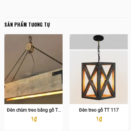
SẢN PHẨM TƯƠNG TỰ
Đèn chùm treo bằng gỗ TT
Đèn treo gỗ TT 117
113
1
₫
1
₫