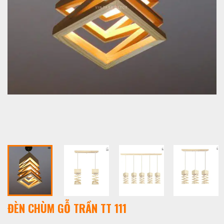
ĐÈN CHÙM GỖ TRẦN TT 111