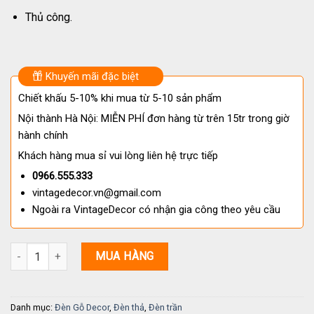
Thủ công.
Khuyến mãi đặc biệt
Chiết khấu 5-10% khi mua từ 5-10 sản phẩm
Nội thành Hà Nội: MIỄN PHÍ đơn hàng từ trên 15tr trong giờ
hành chính
Khách hàng mua sỉ vui lòng liên hệ trực tiếp
0966.555.333
vintagedecor.vn@gmail.com
Ngoài ra VintageDecor có nhận gia công theo yêu cầu
Đèn chùm gỗ trần TT 111 số lượng
MUA HÀNG
Danh mục:
Đèn Gỗ Decor
,
Đèn thả
,
Đèn trần