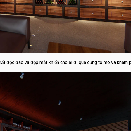
 rất độc đáo và đẹp mắt khiến cho ai đi qua cũng tò mò và khám p