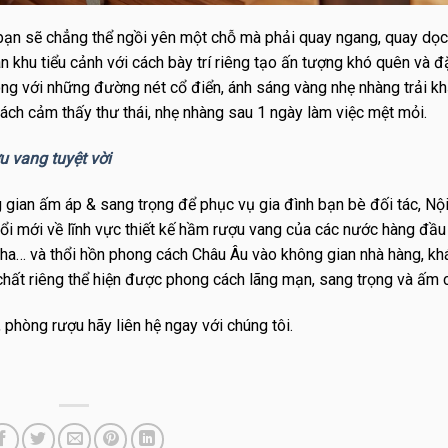
bạn sẽ chẳng thể ngồi yên một chỗ mà phải quay ngang, quay dọ
khu tiểu cảnh với cách bày trí riêng tạo ấn tượng khó quên và đặ
ng với những đường nét cổ điển, ánh sáng vàng nhẹ nhàng trải k
ch cảm thấy thư thái, nhẹ nhàng sau 1 ngày làm việc mệt mỏi.
 vang tuyệt vời
ian ấm áp & sang trọng để phục vụ gia đình bạn bè đối tác, Nội
ổi mới về lĩnh vực thiết kế hầm rượu vang của các nước hàng đầu
Nha… và thổi hồn phong cách Châu Âu vào không gian nhà hàng, kh
hất riêng thể hiện được phong cách lãng mạn, sang trọng và ấm 
 phòng rượu hãy liên hệ ngay với chúng tôi.