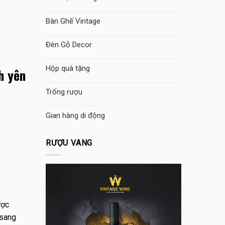
Bàn Ghế Vintage
Đèn Gỗ Decor
Hộp quà tặng
h yên
Trống rượu
Gian hàng di động
RƯỢU VANG
ược
 sang