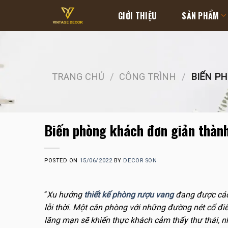
Skip
GIỚI THIỆU
SẢN PHẨM
to
content
TRANG CHỦ
/
CÔNG TRÌNH
/
BIẾN PH
Biến phòng khách đơn giản thành
POSTED ON
15/06/2022
BY
DECOR SON
Xu hướng
thiết kế phòng rượu vang
đang được các 
lỗi thời. Một căn phòng với những đường nét cổ đ
lãng mạn sẽ khiến thực khách cảm thấy thư thái, 