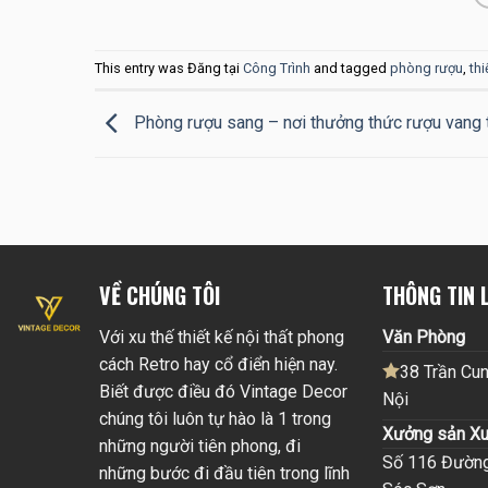
This entry was Đăng tại
Công Trình
and tagged
phòng rượu
,
th
Phòng rượu sang – nơi thưởng thức rượu vang t
VỀ CHÚNG TÔI
THÔNG TIN L
Với xu thế thiết kế nội thất phong
Văn Phòng
cách Retro hay cổ điển hiện nay.
38 Trần Cun
Biết được điều đó Vintage Decor
Nội
chúng tôi luôn tự hào là 1 trong
Xưởng sản Xu
những người tiên phong, đi
Số 116 Đường 
những bước đi đầu tiên trong lĩnh