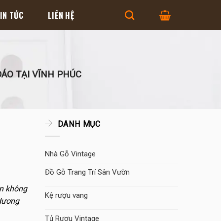
IN TỨC
LIÊN HỆ
ÁO TẠI VĨNH PHÚC
DANH MỤC
Nhà Gỗ Vintage
Đồ Gỗ Trang Trí Sân Vườn
an không
Kệ rượu vang
 dương
Tủ Rượu Vintage