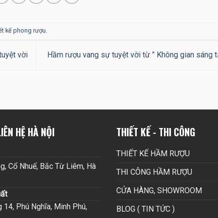
iết kế phong rượu
.
uyệt vời
Hầm rượu vang sự tuyệt vời từ ” Không gian sáng 
IÊN HỆ HÀ NỘI
THIẾT KẾ - THI CÔNG
THIẾT KẾ HẦM RƯỢU
g, Cổ Nhuế, Bắc Từ Liêm, Hà
THI CÔNG HẦM RƯỢU
CỬA HÀNG, SHOWROOM
ất
14, Phú Nghĩa, Minh Phú,
BLOG ( TIN TỨC )