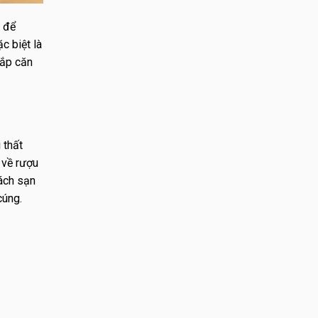
c để
c biệt là
hắp căn
 thất
 về rượu
ách sạn
cúng.