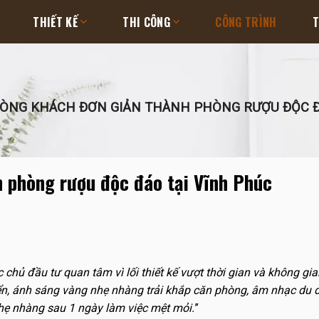
THIẾT KẾ
THI CÔNG
CÔNG TRÌNH
T
ÒNG KHÁCH ĐƠN GIẢN THÀNH PHÒNG RƯỢU ĐỘC Đ
 phòng rượu độc đáo tại Vĩnh Phúc
chủ đầu tư quan tâm vì lối thiết kế vượt thời gian và không gi
iển, ánh sáng vàng nhẹ nhàng trải khắp căn phòng, âm nhạc du
nhẹ nhàng sau 1 ngày làm việc mệt mỏi.