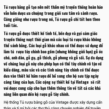
Tủ rượu bằng gỗ tạo nên nét thẩm mỹ truyền thống hoàn hảo
vẫn luôn được ưa chuộng trong giới sưu tầm và sành rượu.
Cũng giống như rượu trong nó, Tủ rượu gỗ chỉ tốt hơn theo
tuổi tác.
Tủ rượu gỗ được thiết kế tinh tế, bền đẹp và gợi cảm giác
truyền thống vượt thời gian mà các loại tủ rượu khác không
thể sánh bằng. Các loại gỗ khác nhau có thể được sử dụng để
làm tủ rượu tùy chỉnh bao gồm (nhưng không giới hạn) gỗ óc
chó, anh đào, gỗ gụ, gỗ thích, gỗ phong và gỗ sồi. Sự đa dạng
về chủng loại gỗ này cho phép bạn có thể tùy chỉnh vô tận về
kiểu dáng, màu sắc và các tính năng tùy chỉnh có thể được
đưa vào thiết kế hầm rượu để bổ sung cho bộ sưu tập ngày
càng tăng của bạn. Các cộng sự thiết kế tại Vintage sẽ rất
vui được cung cấp cho bạn thêm thông tin về tất cả các khả
năng liên quan đến kệ rượu gỗ tùy chỉnh.
Hệ thống Tủ rượu bằng gỗ của Vintage được xây dựng cẩn
thận và tỉ mỉ bởi các thợ thủ công chuyên nghiệp để truyền