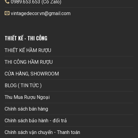
0989.653.653 (Có Zalo)
vintagedecor.vn@gmail.com
THIẾT KẾ - THI CÔNG
THIẾT KẾ HẦM RƯỢU
THI CÔNG HẦM RƯỢU
CỬA HÀNG, SHOWROOM
BLOG ( TIN TỨC )
Thu Mua Rượu Ngoại
Chính sách bán hàng
Chính sách bảo hành - đổi trả
Chính sách vận chuyển - Thanh toán