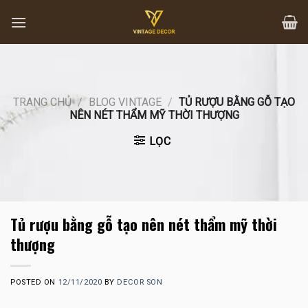
Skip
to
content
TRANG CHỦ
/
BLOG VINTAGE
/
TỦ RƯỢU BẰNG GỖ TẠO
NÊN NÉT THẨM MỸ THỜI THƯỢNG
LỌC
Tủ rượu bằng gỗ tạo nên nét thẩm mỹ thời
thượng
POSTED ON
12/11/2020
BY
DECOR SON