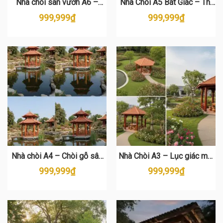
Nhà chòi sân vườn A6 –
Nhà Chòi A5 Bát Giác – Thi
Chòi gỗ 6 cạnh cao cấp
công nhanh, bền đẹp
999,999
₫
999,999
₫
Nhà chòi A4 – Chòi gỗ sân
Nhà Chòi A3 – Lục giác mái
vườn bát giác mái ngói cho
ngói đỏ, cột gỗ tròn
999,999
₫
999,999
₫
hồ Koi, resort, biệt thự vườn