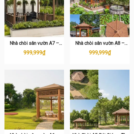
Nhà chòi sân vườn A7 –
Nhà chòi sân vườn A8 –
Pergola ngoài trời cao cấp
Gazebo gỗ mái ngói Á Đông
999,999
₫
999,999
₫
bền đẹp