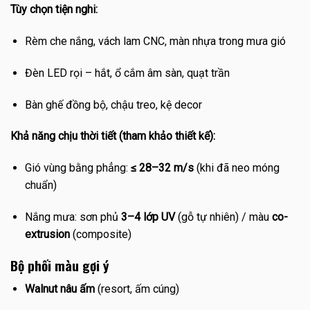
Tùy chọn tiện nghi:
Rèm che nắng, vách lam CNC, màn nhựa trong mưa gió
Đèn LED rọi – hắt, ổ cắm âm sàn, quạt trần
Bàn ghế đồng bộ, chậu treo, kệ decor
Khả năng chịu thời tiết (tham khảo thiết kế):
Gió vùng bằng phẳng:
≤ 28–32 m/s
(khi đã neo móng
chuẩn)
Nắng mưa: sơn phủ
3–4 lớp UV
(gỗ tự nhiên) / màu
co-
extrusion
(composite)
Bộ phối màu gợi ý
Walnut nâu ấm
(resort, ấm cúng)