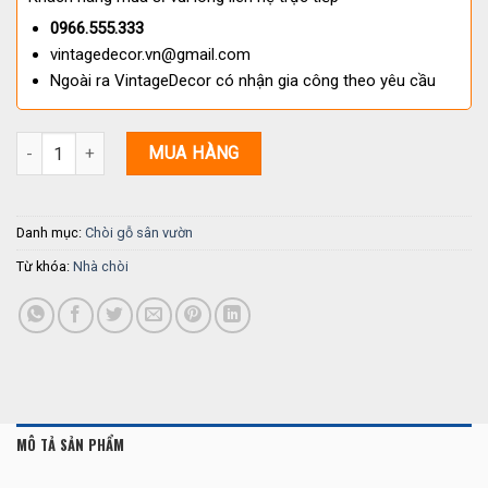
0966.555.333
vintagedecor.vn@gmail.com
Ngoài ra VintageDecor có nhận gia công theo yêu cầu
Nhà chòi sân vườn A7 – Pergola ngoài trời cao cấp số lượng
MUA HÀNG
Danh mục:
Chòi gỗ sân vườn
Từ khóa:
Nhà chòi
MÔ TẢ SẢN PHẨM