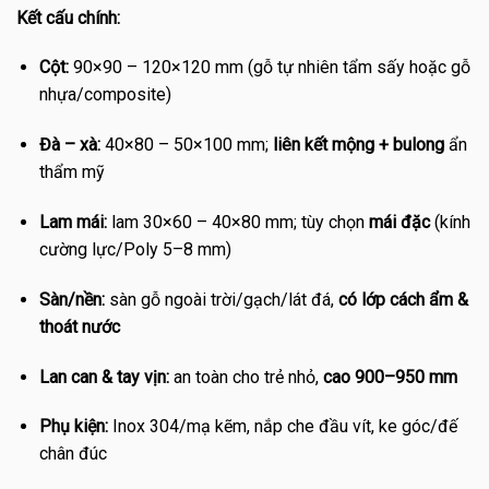
Kết cấu chính:
Cột:
90×90 – 120×120 mm (gỗ tự nhiên tẩm sấy hoặc gỗ
nhựa/composite)
Đà – xà:
40×80 – 50×100 mm;
liên kết mộng + bulong
ẩn
thẩm mỹ
Lam mái:
lam 30×60 – 40×80 mm; tùy chọn
mái đặc
(kính
cường lực/Poly 5–8 mm)
Sàn/nền:
sàn gỗ ngoài trời/gạch/lát đá,
có lớp cách ẩm &
thoát nước
Lan can & tay vịn:
an toàn cho trẻ nhỏ,
cao 900–950 mm
Phụ kiện:
Inox 304/mạ kẽm, nắp che đầu vít, ke góc/đế
chân đúc