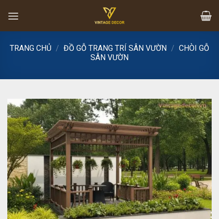
Skip
to
content
TRANG CHỦ
/
ĐỒ GỖ TRANG TRÍ SÂN VƯỜN
/
CHÒI GỖ
SÂN VƯỜN