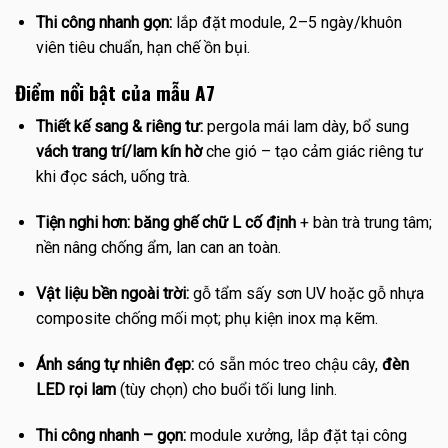
Thi công nhanh gọn:
lắp đặt module, 2–5 ngày/khuôn
viên tiêu chuẩn, hạn chế ồn bụi.
Điểm nổi bật của mẫu A7
Thiết kế sang & riêng tư:
pergola mái lam dày, bổ sung
vách trang trí/lam kín hờ
che gió – tạo cảm giác riêng tư
khi đọc sách, uống trà.
Tiện nghi hơn:
băng ghế chữ L cố định
+ bàn trà trung tâm;
nền nâng chống ẩm, lan can an toàn.
Vật liệu bền ngoài trời:
gỗ tẩm sấy sơn UV hoặc gỗ nhựa
composite chống mối mọt; phụ kiện inox mạ kẽm.
Ánh sáng tự nhiên đẹp:
có sẵn móc treo chậu cây,
đèn
LED rọi lam
(tùy chọn) cho buổi tối lung linh.
Thi công nhanh – gọn:
module xưởng, lắp đặt tại công