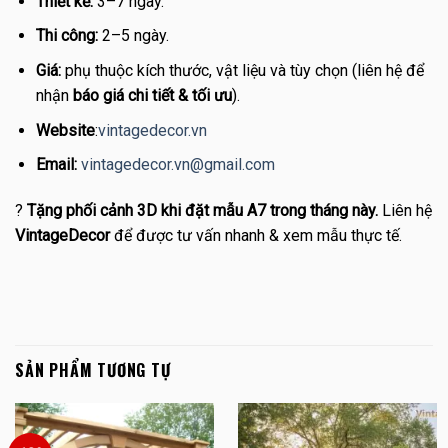
Thiết kế:
3–7 ngày.
Thi công:
2–5 ngày.
Giá:
phụ thuộc kích thước, vật liệu và tùy chọn (liên hệ để
nhận
báo giá chi tiết & tối ưu
).
Website
:
vintagedecor.vn
Email:
vintagedecor.vn@gmail.com
?
Tặng phối cảnh 3D khi đặt mẫu A7 trong tháng này.
Liên hệ
VintageDecor
để được tư vấn nhanh & xem mẫu thực tế.
SẢN PHẨM TƯƠNG TỰ