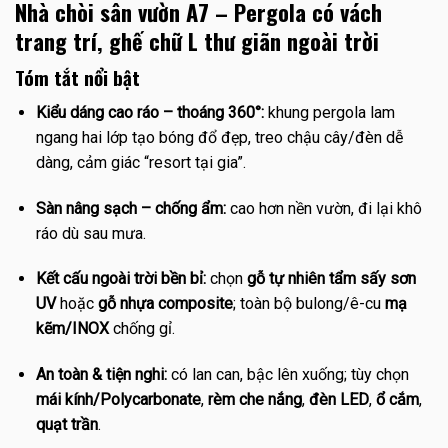
Nhà chòi sân vườn A7 – Pergola có vách
trang trí, ghế chữ L thư giãn ngoài trời
Tóm tắt nổi bật
Kiểu dáng cao ráo – thoáng 360°:
khung pergola lam
ngang hai lớp tạo bóng đổ đẹp, treo chậu cây/đèn dễ
dàng, cảm giác “resort tại gia”.
Sàn nâng sạch – chống ẩm:
cao hơn nền vườn, đi lại khô
ráo dù sau mưa.
Kết cấu ngoài trời bền bỉ:
chọn
gỗ tự nhiên tẩm sấy sơn
UV
hoặc
gỗ nhựa composite
; toàn bộ bulong/ê-cu
mạ
kẽm/INOX
chống gỉ.
An toàn & tiện nghi:
có lan can, bậc lên xuống; tùy chọn
mái kính/Polycarbonate
,
rèm che nắng
,
đèn LED
,
ổ cắm
,
quạt trần
.