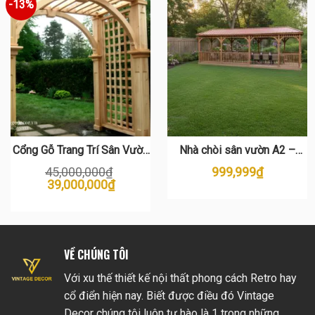
-13%
Cổng Gỗ Trang Trí Sân Vườn
Nhà chòi sân vườn A2 –
– Điểm Nhấn Thanh Lịch Cho
Chòi gỗ mái tôn dài, bền đẹp
45,000,000
₫
999,999
₫
Không Gian Ngoại Thất
39,000,000
₫
VỀ CHÚNG TÔI
Với xu thế thiết kế nội thất phong cách Retro hay
cổ điển hiện nay. Biết được điều đó Vintage
Decor chúng tôi luôn tự hào là 1 trong những