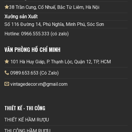
38 Trần Cung, Cổ Nhuế, Bắc Từ Liêm, Hà Nội
Xưởng sản Xuất
Số 116 Đường 14, Phú Nghĩa, Minh Phú, Sóc Sơn
Hotline: 0966.555.333 (có zalo)
VĂN PHÒNG HỒ CHÍ MINH
101 Hà Huy Giáp, P. Thạnh Lộc, Quận 12, TP, HCM
0989.653.653 (Có Zalo)
vintagedecor.vn@gmail.com
THIẾT KẾ - THI CÔNG
THIẾT KẾ HẦM RƯỢU
THI CÔNG HẦM RƯỢU