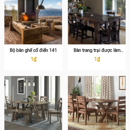
Bộ bàn ghế cổ điển 141
Bàn trang trại được làm
bằng tay bằng gỗ PR 119
1
₫
1
₫