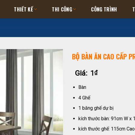
THIẾT KẾ
THI CÔNG
CÔNG TRÌNH
T
BỘ BÀN ĂN CAO CẤP PR
Giá:
1
₫
Bàn
4 Ghế
1 băng ghế dự bị
kích thước bàn: 91cm W x
kích thước ghế: 115cm Ca