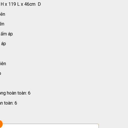
 H x 119 L x 46cm D
iên
iên
 ấm áp
 áp
hiên
p
ng hoàn toàn: 6
n toàn: 6