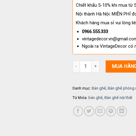
Chiết khấu 5-10% khi mua từ
Nội thành Hà Nội: MIỄN PHÍ đơ
Khách hàng mua sỉ vui lòng liê
0966.555.333
vintagedecor.vn@gmail.co
Ngoài ra VintageDecor có 
Bộ bàn ăn cao cấp PR 113 số l
MUA HÀN
Danh mục:
Bàn ghế
,
Bàn ghế phòng 
Từ khóa:
bàn ghế
,
Bàn ghế nội thất