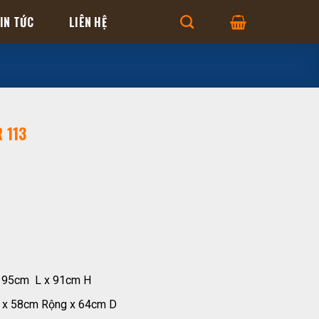
IN TỨC
LIÊN HỆ
 113
 195cm L x 91cm H
o x 58cm Rộng x 64cm D