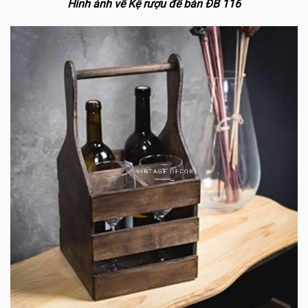
Hình ảnh về Kệ rượu để bàn ĐB 116