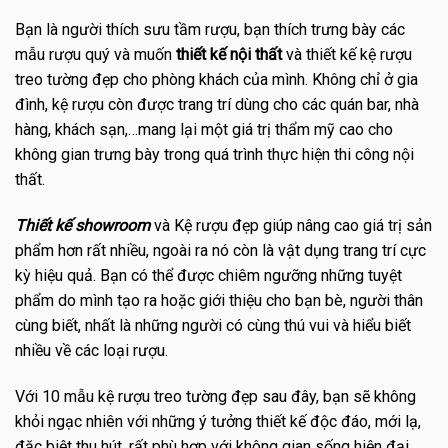
Bạn là người thích sưu tầm rượu, bạn thích trưng bày các
mẫu rượu quý và muốn
thiết kế nội thất
và thiết kế kệ rượu
treo tường đẹp cho phòng khách của mình. Không chỉ ở gia
đình, kệ rượu còn được trang trí dùng cho các quán bar, nhà
hàng, khách sạn,…mang lại một giá trị thẩm mỹ cao cho
không gian trưng bày trong quá trình thực hiện thi công nội
thất.
Thiết kế showroom
và Kệ rượu đẹp giúp nâng cao giá trị sản
phẩm hơn rất nhiều, ngoài ra nó còn là vật dụng trang trí cực
kỳ hiệu quả. Bạn có thể được chiêm ngưỡng những tuyệt
phẩm do mình tạo ra hoặc giới thiệu cho bạn bè, người thân
cùng biết, nhất là những người có cùng thú vui và hiểu biết
nhiều về các loại rượu.
Với 10 mẫu kệ rượu treo tường đẹp sau đây, bạn sẽ không
khỏi ngạc nhiên với những ý tưởng thiết kế độc đáo, mới lạ,
đặc biệt thu hút, rất phù hợp với không gian sống hiện đại.