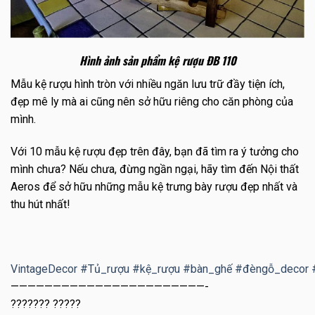
Hình ảnh sản phẩm kệ rượu ĐB 110
Mẫu kệ rượu hình tròn với nhiều ngăn lưu trữ đầy tiện ích,
đẹp mê ly mà ai cũng nên sở hữu riêng cho căn phòng của
mình.
Với 10 mẫu kệ rượu đẹp trên đây, bạn đã tìm ra ý tưởng cho
mình chưa? Nếu chưa, đừng ngần ngại, hãy tìm đến Nội thất
Aeros để sở hữu những mẫu kệ trưng bày rượu đẹp nhất và
thu hút nhất!
VintageDecor
#
Tủ_rượu
#
kệ_rượu
#
bàn_ghế
#
đèngỗ_decor
———————————————————————-
??????? ?????