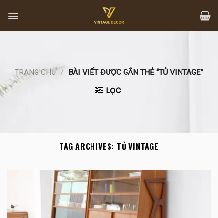
Skip
to
content
TRANG CHỦ
/
BÀI VIẾT ĐƯỢC GẮN THẺ “TỦ VINTAGE”
LỌC
TAG ARCHIVES:
TỦ VINTAGE