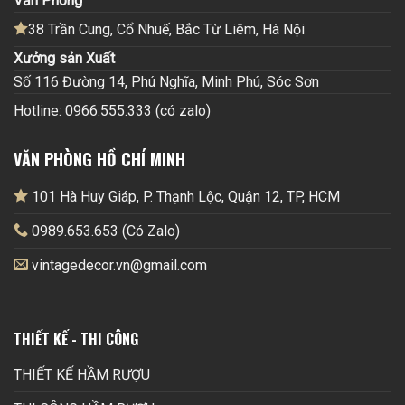
Văn Phòng
38 Trần Cung, Cổ Nhuế, Bắc Từ Liêm, Hà Nội
Xưởng sản Xuất
Số 116 Đường 14, Phú Nghĩa, Minh Phú, Sóc Sơn
Hotline: 0966.555.333 (có zalo)
VĂN PHÒNG HỒ CHÍ MINH
101 Hà Huy Giáp, P. Thạnh Lộc, Quận 12, TP, HCM
0989.653.653 (Có Zalo)
vintagedecor.vn@gmail.com
THIẾT KẾ - THI CÔNG
THIẾT KẾ HẦM RƯỢU