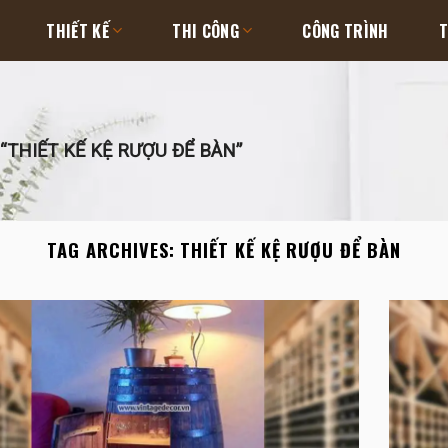
THIẾT KẾ
THI CÔNG
CÔNG TRÌNH
T
“THIẾT KẾ KỆ RƯỢU ĐỂ BÀN”
TAG ARCHIVES:
THIẾT KẾ KỆ RƯỢU ĐỂ BÀN