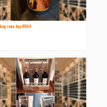
ùng rượu đẹp KR64