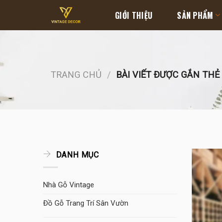
Skip
GIỚI THIỆU
SẢN PHẨM
to
content
TRANG CHỦ
/
BÀI VIẾT ĐƯỢC GẮN THẺ 
DANH MỤC
Nhà Gỗ Vintage
Đồ Gỗ Trang Trí Sân Vườn