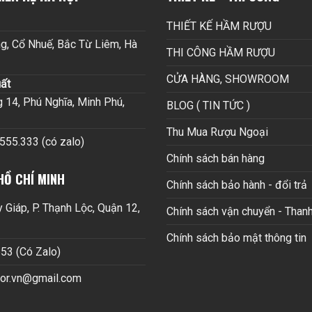
THIẾT KẾ HẦM RƯỢU
g, Cổ Nhuế, Bắc Từ Liêm, Hà
THI CÔNG HẦM RƯỢU
CỬA HÀNG, SHOWROOM
ất
14, Phú Nghĩa, Minh Phú,
BLOG ( TIN TỨC )
Thu Mua Rượu Ngoại
.555.333 (có zalo)
Chính sách bán hàng
HỒ CHÍ MINH
Chính sách bảo hành - đổi trả
Giáp, P. Thạnh Lộc, Quận 12,
Chính sách vận chuyển - Thanh
Chính sách bảo mật thông tin
53 (Có Zalo)
cor.vn@gmail.com