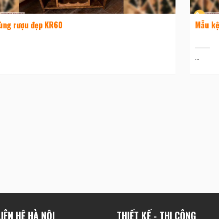
ùng rượu đẹp KR60
Mẫu kệ
...
IÊN HỆ HÀ NỘI
THIẾT KẾ - THI CÔNG