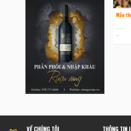
Mẫu th
...
VỀ CHÚNG TÔI
THÔNG TIN L