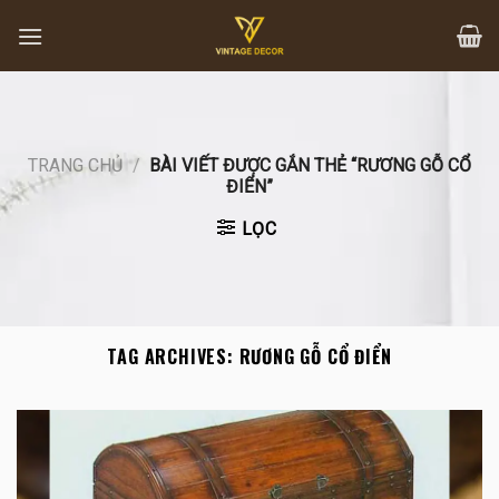
Skip
to
content
TRANG CHỦ
/
BÀI VIẾT ĐƯỢC GẮN THẺ “RƯƠNG GỖ CỔ
ĐIỂN”
LỌC
TAG ARCHIVES:
RƯƠNG GỖ CỔ ĐIỂN