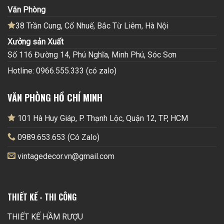
Văn Phòng
38 Trần Cung, Cổ Nhuế, Bắc Từ Liêm, Hà Nội
Xưởng sản Xuất
Số 116 Đường 14, Phú Nghĩa, Minh Phú, Sóc Sơn
Hotline: 0966.555.333 (có zalo)
VĂN PHÒNG HỒ CHÍ MINH
101 Hà Huy Giáp, P. Thạnh Lộc, Quận 12, TP, HCM
0989.653.653 (Có Zalo)
vintagedecor.vn@gmail.com
THIẾT KẾ - THI CÔNG
THIẾT KẾ HẦM RƯỢU