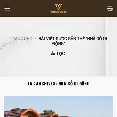
Skip
to
content
TRANG CHỦ
/
BÀI VIẾT ĐƯỢC GẮN THẺ “NHÀ GỖ DI
ĐỘNG”
LỌC
TAG ARCHIVES:
NHÀ GỖ DI ĐỘNG