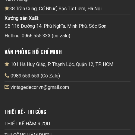
38 Trần Cung, Cổ Nhuế, Bắc Từ Liêm, Hà Nội
Xưởng sản Xuất
Số 116 Đường 14, Phú Nghĩa, Minh Phú, Sóc Sơn
Hotline: 0966.555.333 (có zalo)
VĂN PHÒNG HỒ CHÍ MINH
101 Hà Huy Giáp, P. Thạnh Lộc, Quận 12, TP, HCM
0989.653.653 (Có Zalo)
vintagedecor.vn@gmail.com
THIẾT KẾ - THI CÔNG
THIẾT KẾ HẦM RƯỢU