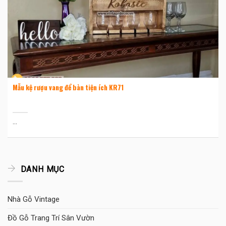
Mẫu kệ rượu vang để bàn tiện ích KR71
...
DANH MỤC
Nhà Gỗ Vintage
Đồ Gỗ Trang Trí Sân Vườn