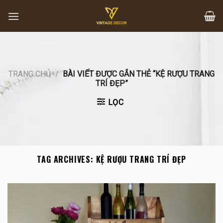
Skip
to
content
TRANG CHỦ
/
BÀI VIẾT ĐƯỢC GẮN THẺ “KỆ RƯỢU TRANG
TRÍ ĐẸP”
LỌC
TAG ARCHIVES:
KỆ RƯỢU TRANG TRÍ ĐẸP