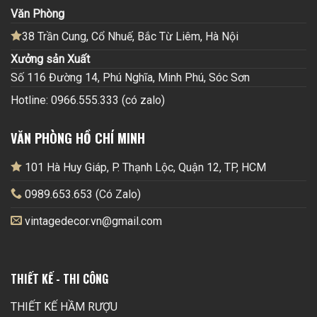
Văn Phòng
38 Trần Cung, Cổ Nhuế, Bắc Từ Liêm, Hà Nội
Xưởng sản Xuất
Số 116 Đường 14, Phú Nghĩa, Minh Phú, Sóc Sơn
Hotline: 0966.555.333 (có zalo)
VĂN PHÒNG HỒ CHÍ MINH
101 Hà Huy Giáp, P. Thạnh Lộc, Quận 12, TP, HCM
0989.653.653 (Có Zalo)
vintagedecor.vn@gmail.com
THIẾT KẾ - THI CÔNG
THIẾT KẾ HẦM RƯỢU