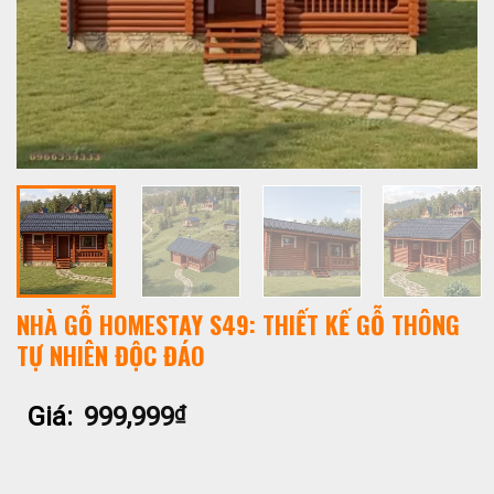
NHÀ GỖ HOMESTAY S49: THIẾT KẾ GỖ THÔNG
TỰ NHIÊN ĐỘC ĐÁO
Giá:
999,999
₫