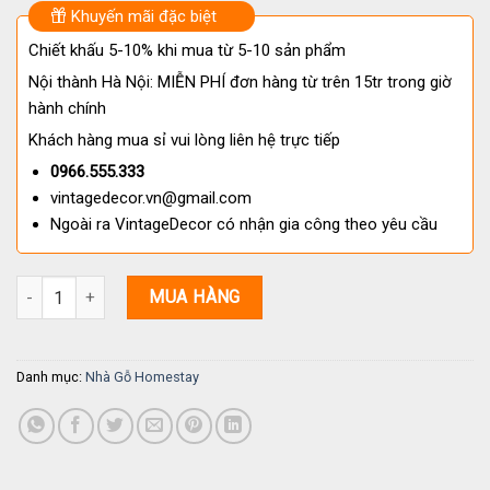
Khuyến mãi đặc biệt
Chiết khấu 5-10% khi mua từ 5-10 sản phẩm
Nội thành Hà Nội: MIỄN PHÍ đơn hàng từ trên 15tr trong giờ
hành chính
Khách hàng mua sỉ vui lòng liên hệ trực tiếp
0966.555.333
vintagedecor.vn@gmail.com
Ngoài ra VintageDecor có nhận gia công theo yêu cầu
Nhà Gỗ Homestay S49: Thiết Kế Gỗ Thông Tự Nhiên Độc Đáo số l
MUA HÀNG
Danh mục:
Nhà Gỗ Homestay