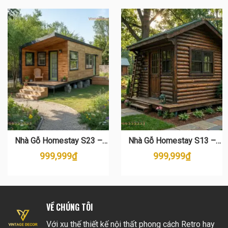
Nhà Gỗ Homestay S23 –
Nhà Gỗ Homestay S13 –
Thiết Kế Gỗ Thông Hiện Đại
Thiết Kế Rustic Đẹp, Giá Rẻ
999,999
₫
999,999
₫
& Sang Trọng
VỀ CHÚNG TÔI
Với xu thế thiết kế nội thất phong cách Retro hay