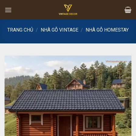
Skip
to
content
TRANG CHỦ
/
NHÀ GỖ VINTAGE
/
NHÀ GỖ HOMESTAY