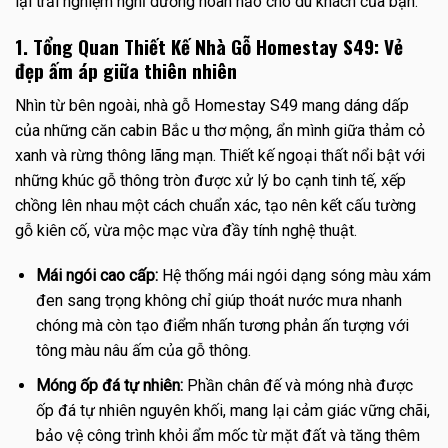
lại trải nghiệm nghỉ dưỡng hoàn hảo cho du khách của bạn.
1. Tổng Quan Thiết Kế Nhà Gỗ Homestay S49: Vẻ
đẹp ấm áp giữa thiên nhiên
Nhìn từ bên ngoài, nhà gỗ Homestay S49 mang dáng dấp
của những căn cabin Bắc u thơ mộng, ẩn mình giữa thảm cỏ
xanh và rừng thông lãng mạn. Thiết kế ngoại thất nổi bật với
những khúc gỗ thông tròn được xử lý bo cạnh tinh tế, xếp
chồng lên nhau một cách chuẩn xác, tạo nên kết cấu tường
gỗ kiên cố, vừa mộc mạc vừa đầy tính nghệ thuật.
Mái ngói cao cấp:
Hệ thống mái ngói dạng sóng màu xám
đen sang trọng không chỉ giúp thoát nước mưa nhanh
chóng mà còn tạo điểm nhấn tương phản ấn tượng với
tông màu nâu ấm của gỗ thông.
Móng ốp đá tự nhiên:
Phần chân đế và móng nhà được
ốp đá tự nhiên nguyên khối, mang lại cảm giác vững chãi,
bảo vệ công trình khỏi ẩm mốc từ mặt đất và tăng thêm