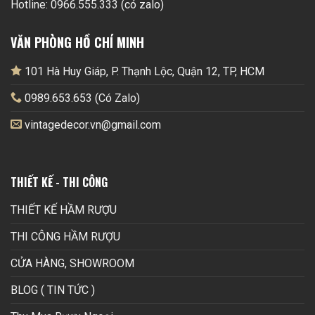
Hotline: 0966.555.333 (có zalo)
VĂN PHÒNG HỒ CHÍ MINH
101 Hà Huy Giáp, P. Thạnh Lộc, Quận 12, TP, HCM
0989.653.653 (Có Zalo)
vintagedecor.vn@gmail.com
THIẾT KẾ - THI CÔNG
THIẾT KẾ HẦM RƯỢU
THI CÔNG HẦM RƯỢU
CỬA HÀNG, SHOWROOM
BLOG ( TIN TỨC )