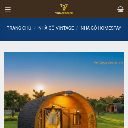
Skip
to
content
TRANG CHỦ
/
NHÀ GỖ VINTAGE
/
NHÀ GỖ HOMESTAY