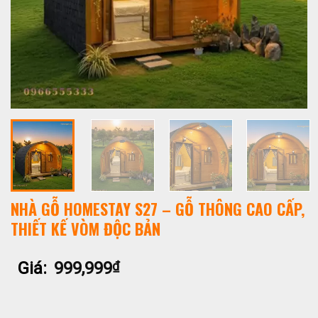
NHÀ GỖ HOMESTAY S27 – GỖ THÔNG CAO CẤP,
THIẾT KẾ VÒM ĐỘC BẢN
Giá:
999,999
₫