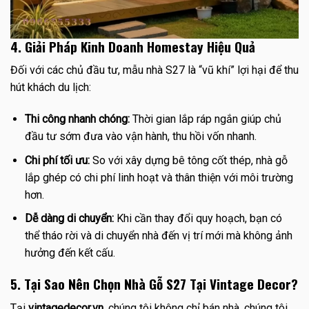
4. Giải Pháp Kinh Doanh Homestay Hiệu Quả
Đối với các chủ đầu tư, mẫu nhà S27 là “vũ khí” lợi hại để thu
hút khách du lịch:
Thi công nhanh chóng:
Thời gian lắp ráp ngắn giúp chủ
đầu tư sớm đưa vào vận hành, thu hồi vốn nhanh.
Chi phí tối ưu:
So với xây dựng bê tông cốt thép, nhà gỗ
lắp ghép có chi phí linh hoạt và thân thiện với môi trường
hơn.
Dễ dàng di chuyển:
Khi cần thay đổi quy hoạch, bạn có
thể tháo rời và di chuyển nhà đến vị trí mới mà không ảnh
hưởng đến kết cấu.
5. Tại Sao Nên Chọn Nhà Gỗ S27 Tại Vintage Decor?
Tại
vintagedecor.vn
, chúng tôi không chỉ bán nhà, chúng tôi