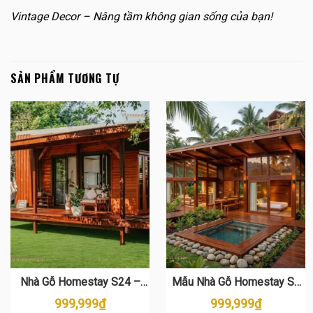
Vintage Decor – Nâng tầm không gian sống của bạn!
SẢN PHẨM TƯƠNG TỰ
Nhà Gỗ Homestay S24 –
Mẫu Nhà Gỗ Homestay S8
Thiết Kế Gỗ Thông Sang
Đẹp – Thi Công Trọn Gói Giá
999,999
₫
999,999
₫
Trọng
Tốt