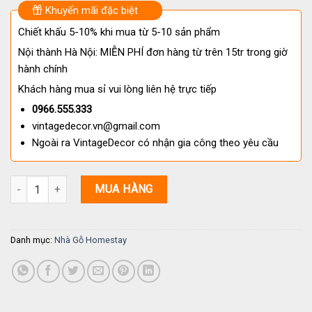
Khuyến mãi đặc biệt
Chiết khấu 5-10% khi mua từ 5-10 sản phẩm
Nội thành Hà Nội: MIỄN PHÍ đơn hàng từ trên 15tr trong giờ
hành chính
Khách hàng mua sỉ vui lòng liên hệ trực tiếp
0966.555.333
vintagedecor.vn@gmail.com
Ngoài ra VintageDecor có nhận gia công theo yêu cầu
Nhà Gỗ Homestay S27 - Gỗ Thông Cao Cấp, Thiết Kế Vòm Độc Bả
MUA HÀNG
Danh mục:
Nhà Gỗ Homestay