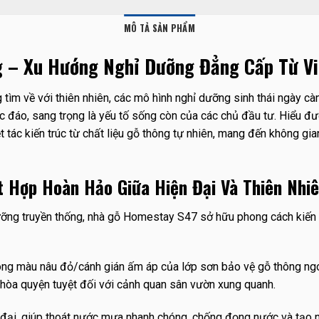
MÔ TẢ SẢN PHẨM
 – Xu Hướng Nghỉ Dưỡng Đẳng Cấp Từ V
tìm về với thiên nhiên, các mô hình nghỉ dưỡng sinh thái ngày cà
 đáo, sang trọng là yếu tố sống còn của các chủ đầu tư. Hiểu đượ
 kiến trúc từ chất liệu gỗ thông tự nhiên, mang đến không gian 
 Hợp Hoàn Hảo Giữa Hiện Đại Và Thiên Nhi
ỡng truyền thống, nhà gỗ Homestay S47 sở hữu phong cách kiến t
tông màu nâu đỏ/cánh gián ấm áp của lớp sơn bảo vệ gỗ thông ngo
hòa quyện tuyệt đối với cảnh quan sân vườn xung quanh.
 đại, giúp thoát nước mưa nhanh chóng, chống đọng nước và tạo nê