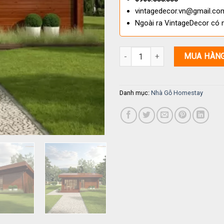
vintagedecor.vn@gmail.co
Ngoài ra VintageDecor có 
Nhà Gỗ Homestay S47 Gỗ Thông
MUA HÀN
Danh mục:
Nhà Gỗ Homestay