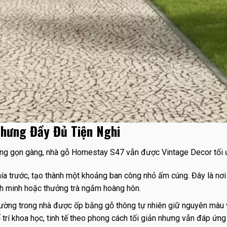
Nhưng Đầy Đủ Tiện Nghi
g gọn gàng, nhà gỗ Homestay S47 vẫn được Vintage Decor tối ư
a trước, tạo thành một khoảng ban công nhỏ ấm cúng. Đây là nơi t
nh minh hoặc thưởng trà ngắm hoàng hôn.
ường trong nhà được ốp bằng gỗ thông tự nhiên giữ nguyên màu v
 trí khoa học, tinh tế theo phong cách tối giản nhưng vẫn đáp ứ