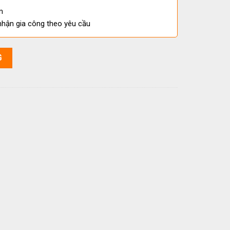
m
nhận gia công theo yêu cầu
 Cao Cấp số lượng
G