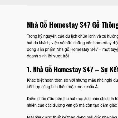
Nhà Gỗ Homestay S47 Gỗ Thông
Trong kỷ nguyên của du lịch chữa lành và xu hướng 
hút du khách, việc sở hữu những căn homestay độc
dòng sản phẩm Nhà gỗ Homestay S47 – một tuyệt tác
doanh sinh lời vượt trội.
1. Nhà Gỗ Homestay S47 – Sự Kết
Khác biệt hoàn toàn so với những mẫu nhà nghỉ dư
kết hợp cùng tinh thần mộc mạc châu Á.
Điểm nhấn đầu tiên thu hút mọi ánh nhìn chính là 
nhiên của các đường vân gỗ mà còn tạo cảm giác 
Mái nhà được thiết kế theo dạng mái dốc nhẹ hiện