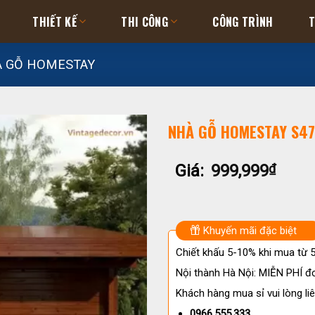
THIẾT KẾ
THI CÔNG
CÔNG TRÌNH
T
 GỖ HOMESTAY
NHÀ GỖ HOMESTAY S47
Giá:
999,999
₫
Khuyến mãi đặc biệt
Chiết khấu 5-10% khi mua từ
Nội thành Hà Nội: MIỄN PHÍ đơ
Khách hàng mua sỉ vui lòng liê
0966.555.333