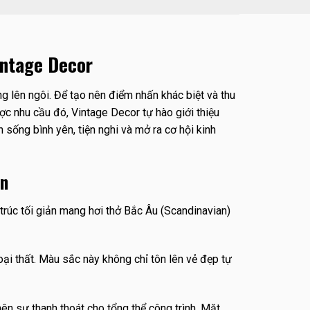
intage Deco
r
ng lên ngôi. Để tạo nên điểm nhấn khác biệt và thu
c nhu cầu đó, Vintage Decor tự hào giới thiệu
sống bình yên, tiện nghi và mở ra cơ hội kinh
ên
rúc tối giản mang hơi thở Bắc Âu (Scandinavian)
ại thất. Màu sắc này không chỉ tôn lên vẻ đẹp tự
n sự thanh thoát cho tổng thể công trình. Mặt