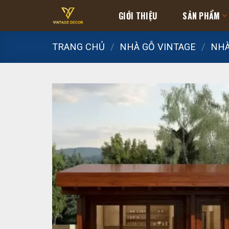
Skip
GIỚI THIỆU
SẢN PHẨM
to
content
TRANG CHỦ
/
NHÀ GỖ VINTAGE
/
NHÀ