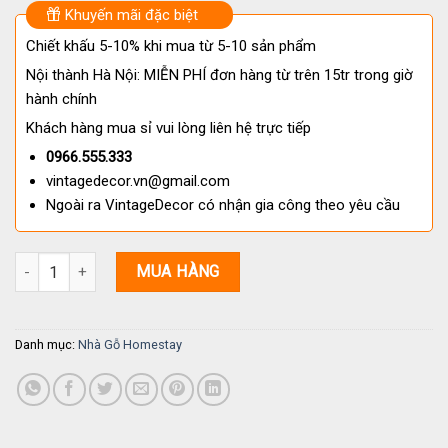
Khuyến mãi đặc biệt
Chiết khấu 5-10% khi mua từ 5-10 sản phẩm
Nội thành Hà Nội: MIỄN PHÍ đơn hàng từ trên 15tr trong giờ
hành chính
Khách hàng mua sỉ vui lòng liên hệ trực tiếp
0966.555.333
vintagedecor.vn@gmail.com
Ngoài ra VintageDecor có nhận gia công theo yêu cầu
Nhà gỗ Homestay S31: Tuyệt tác A-Frame Kép Từ Gỗ Thông Tự Nh
MUA HÀNG
Danh mục:
Nhà Gỗ Homestay