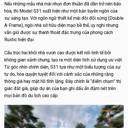
Nếu những mẫu nhà mái nhọn đơn thuần đã dần trở nên bão
hòa, thì Model S31 xuất hiện như một bản tuyên ngôn của
sự sáng tạo. Với ngôn ngữ thiết kế mái đôi đối xứng (Double
A-Frame), ngôi nhà sở hữu diện mạo bề thế, uy nghi nhưng
vẫn giữ được sự thanh thoát đặc trưng của phong cách
Rustic hiện đại.
Cấu trúc hai khối nhà vươn cao được kết nối tinh tế bởi
không gian sảnh chung, tạo ra một diện tích sử dụng ưu việt.
Từ góc nhìn chính diện, S31 tựa như một biểu tượng của sự
tự do, hòa quyện tuyệt đối với cảnh sắc của những rặng
thông già hay mặt hồ tĩnh lặng. Đây chính là “điểm chạm” thị
giác đắt giá, giúp dự án của bạn ghi dấu ấn đậm nét trên
mọi bản đồ du lịch cao cấp.