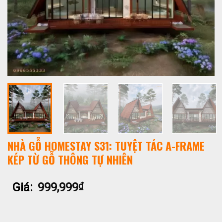
NHÀ GỖ HOMESTAY S31: TUYỆT TÁC A-FRAME
KÉP TỪ GỖ THÔNG TỰ NHIÊN
Giá:
999,999
₫