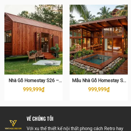
Nhà Gỗ Homestay S26 –
Mẫu Nhà Gỗ Homestay S8
Mẫu Nhà Gỗ Thông Di Động
Đẹp – Thi Công Trọn Gói Giá
999,999
₫
999,999
₫
Đẹp Nhất 2024
Tốt
VỀ CHÚNG TÔI
Với xu thế thiết kế nội thất phong cách Retro hay