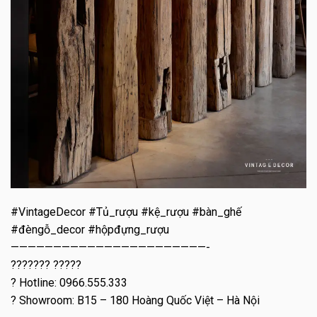
#VintageDecor #Tủ_rượu #kệ_rượu #bàn_ghế
#đèngỗ_decor #hộpđựng_rượu
———————————————————————-
??????? ?????
? Hotline: 0966.555.333
? Showroom: B15 – 180 Hoàng Quốc Việt – Hà Nội