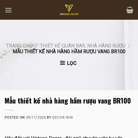
Skip
to
content
TRANG CHỦ
/
THIẾT KẾ QUÁN BAR, NHÀ HÀNG RƯỢU
/
MẪU THIẾT KẾ NHÀ HÀNG HẦM RƯỢU VANG BR100
LỌC
Mẫu thiết kế nhà hàng hầm rượu vang BR100
POSTED ON
09/11/2020
BY
DECOR SON