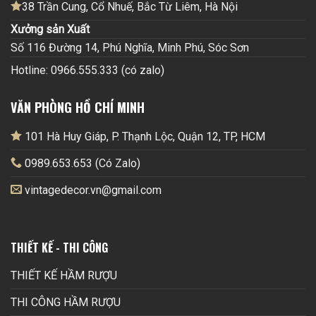
38 Trần Cung, Cổ Nhuế, Bắc Từ Liêm, Hà Nội
Xưởng sản Xuất
Số 116 Đường 14, Phú Nghĩa, Minh Phú, Sóc Sơn
Hotline: 0966.555.333 (có zalo)
VĂN PHÒNG HỒ CHÍ MINH
101 Hà Huy Giáp, P. Thạnh Lộc, Quận 12, TP, HCM
0989.653.653 (Có Zalo)
vintagedecor.vn@gmail.com
THIẾT KẾ - THI CÔNG
THIẾT KẾ HẦM RƯỢU
THI CÔNG HẦM RƯỢU