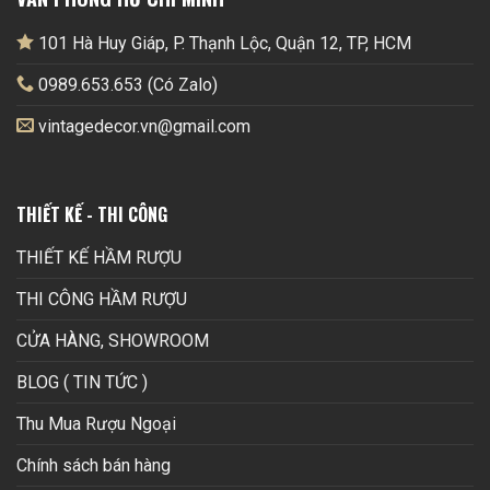
101 Hà Huy Giáp, P. Thạnh Lộc, Quận 12, TP, HCM
0989.653.653 (Có Zalo)
vintagedecor.vn@gmail.com
THIẾT KẾ - THI CÔNG
THIẾT KẾ HẦM RƯỢU
THI CÔNG HẦM RƯỢU
CỬA HÀNG, SHOWROOM
BLOG ( TIN TỨC )
Thu Mua Rượu Ngoại
Chính sách bán hàng