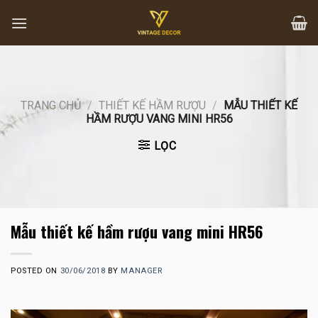
Skip
to
content
TRANG CHỦ
/
THIẾT KẾ HẦM RƯỢU
/
MẪU THIẾT KẾ
HẦM RƯỢU VANG MINI HR56
LỌC
Mẫu thiết kế hầm rượu vang mini HR56
POSTED ON
30/06/2018
BY
MANAGER