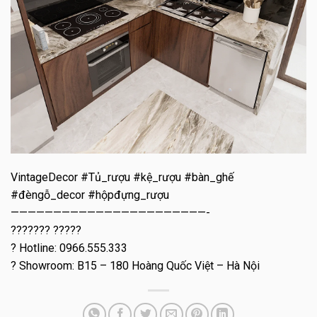
VintageDecor #Tủ_rượu #kệ_rượu #bàn_ghế
#đèngỗ_decor #hộpđựng_rượu
———————————————————————-
??????? ?????
? Hotline: 0966.555.333
? Showroom: B15 – 180 Hoàng Quốc Việt – Hà Nội