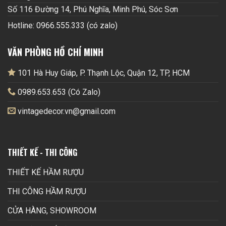
Số 116 Đường 14, Phú Nghĩa, Minh Phú, Sóc Sơn
Hotline: 0966.555.333 (có zalo)
VĂN PHÒNG HỒ CHÍ MINH
101 Hà Huy Giáp, P. Thạnh Lộc, Quận 12, TP, HCM
0989.653.653 (Có Zalo)
vintagedecor.vn@gmail.com
THIẾT KẾ - THI CÔNG
THIẾT KẾ HẦM RƯỢU
THI CÔNG HẦM RƯỢU
CỬA HÀNG, SHOWROOM