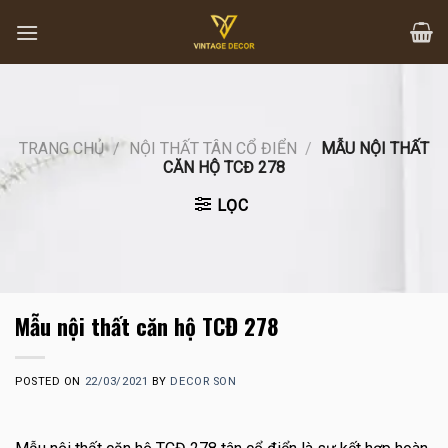
Skip
to
content
TRANG CHỦ
/
NỘI THẤT TÂN CỔ ĐIỂN
/
MẪU NỘI THẤT
CĂN HỘ TCĐ 278
LỌC
Mẫu nội thất căn hộ TCĐ 278
POSTED ON
22/03/2021
BY
DECOR SON