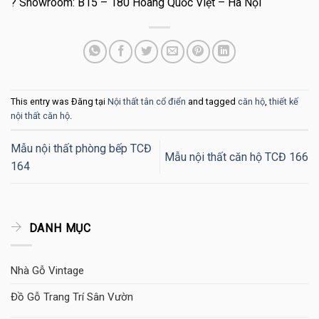
? Showroom: B15 – 180 Hoàng Quốc Việt – Hà Nội
This entry was Đăng tại
Nội thất tân cổ điển
and tagged
căn hộ
,
thiết kế
nội thất căn hộ
.
Mẫu nội thất phòng bếp TCĐ
Mẫu nội thất căn hộ TCĐ 166
164
DANH MỤC
Nhà Gỗ Vintage
Đồ Gỗ Trang Trí Sân Vườn