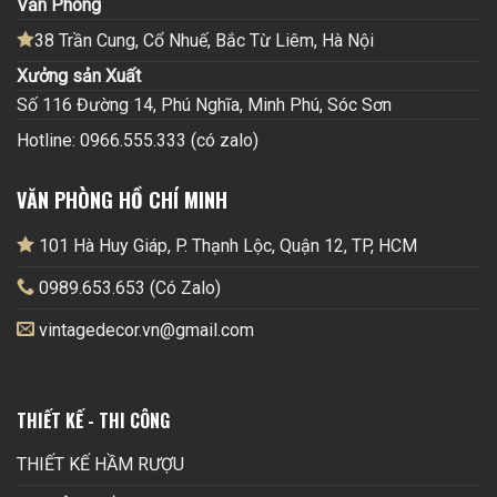
Văn Phòng
38 Trần Cung, Cổ Nhuế, Bắc Từ Liêm, Hà Nội
Xưởng sản Xuất
Số 116 Đường 14, Phú Nghĩa, Minh Phú, Sóc Sơn
Hotline: 0966.555.333 (có zalo)
VĂN PHÒNG HỒ CHÍ MINH
101 Hà Huy Giáp, P. Thạnh Lộc, Quận 12, TP, HCM
0989.653.653 (Có Zalo)
vintagedecor.vn@gmail.com
THIẾT KẾ - THI CÔNG
THIẾT KẾ HẦM RƯỢU