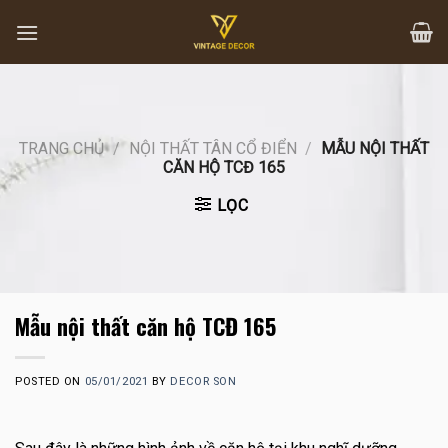
Skip
to
content
TRANG CHỦ
/
NỘI THẤT TÂN CỔ ĐIỂN
/
MẪU NỘI THẤT
CĂN HỘ TCĐ 165
LỌC
Mẫu nội thất căn hộ TCĐ 165
POSTED ON
05/01/2021
BY
DECOR SON