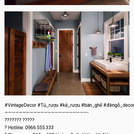
#VintageDecor #Tủ_rượu #kệ_rượu #bàn_ghế #đèngỗ_deco
———————————————————————-
??????? ?????
? Hotline: 0966.555.333