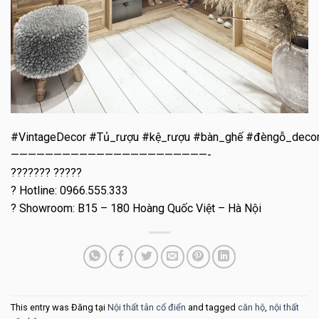
#VintageDecor #Tủ_rượu #kệ_rượu #bàn_ghế #đèngỗ_deco
———————————————————————-
??????? ?????
? Hotline: 0966.555.333
? Showroom: B15 – 180 Hoàng Quốc Việt – Hà Nội
This entry was Đăng tại
Nội thất tân cổ điển
and tagged
căn hộ
,
nội thất