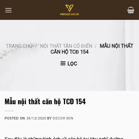
Skip
to
content
TRANG CHỦ
/
NỘI THẤT TÂN CỔ ĐIỂN
/
MẪU NỘI THẤT
CĂN HỘ TCĐ 154
LỌC
Mẫu nội thất căn hộ TCĐ 154
POSTED ON
24/12/2020
BY
DECOR SON