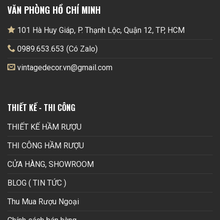
VĂN PHÒNG HỒ CHÍ MINH
101 Hà Huy Giáp, P. Thạnh Lộc, Quận 12, TP, HCM
0989.653.653 (Có Zalo)
vintagedecor.vn@gmail.com
THIẾT KẾ - THI CÔNG
THIẾT KẾ HẦM RƯỢU
THI CÔNG HẦM RƯỢU
CỬA HÀNG, SHOWROOM
BLOG ( TIN TỨC )
Thu Mua Rượu Ngoại