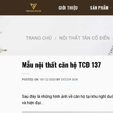
Skip
GIỚI THIỆU
SẢN PHẨM
to
content
TRANG CHỦ
/
NỘI THẤT TÂN CỔ ĐIỂN
Mẫu nội thất căn hộ TCĐ 137
POSTED ON
18/12/2020
BY
DECOR SON
Sau đây là những hình ảnh về căn hộ tại khu nghĩ d
và hiện đại…