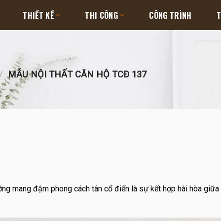
THIẾT KẾ
THI CÔNG
CÔNG TRÌNH
T
/
MẪU NỘI THẤT CĂN HỘ TCĐ 137
ưỡng mang đậm phong cách tân cổ điển là sự kết hợp hài hòa giữa