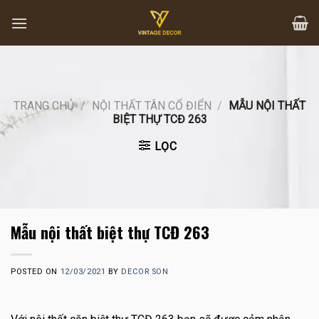
Skip
to
content
TRANG CHỦ
/
NỘI THẤT TÂN CỔ ĐIỂN
/
MẪU NỘI THẤT
BIỆT THỰ TCĐ 263
LỌC
Mẫu nội thất biệt thự TCĐ 263
POSTED ON
12/03/2021
BY
DECOR SON