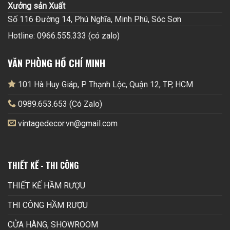
Xưởng sản Xuất
Số 116 Đường 14, Phú Nghĩa, Minh Phú, Sóc Sơn
Hotline: 0966.555.333 (có zalo)
VĂN PHÒNG HỒ CHÍ MINH
101 Hà Huy Giáp, P. Thạnh Lộc, Quận 12, TP, HCM
0989.653.653 (Có Zalo)
vintagedecor.vn@gmail.com
THIẾT KẾ - THI CÔNG
THIẾT KẾ HẦM RƯỢU
THI CÔNG HẦM RƯỢU
CỬA HÀNG, SHOWROOM