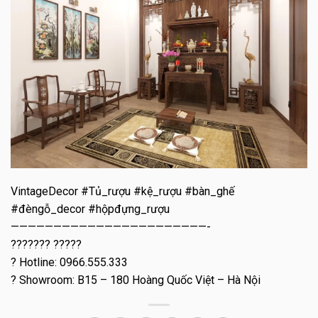
VintageDecor #Tủ_rượu #kệ_rượu #bàn_ghế
#đèngỗ_decor #hộpđựng_rượu
———————————————————————-
??????? ?????
? Hotline: 0966.555.333
? Showroom: B15 – 180 Hoàng Quốc Việt – Hà Nội