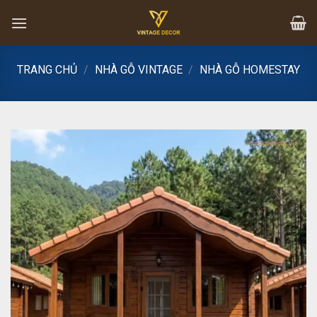
Skip
to
content
TRANG CHỦ
/
NHÀ GỖ VINTAGE
/
NHÀ GỖ HOMESTAY