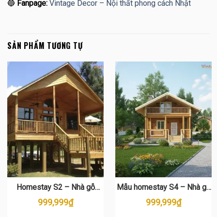
🔵
Fanpage:
Vintage Decor – Nội thất phong cách Nhật
SẢN PHẨM TƯƠNG TỰ
Homestay S2 – Nhà gỗ
Mẫu homestay S4 – Nhà gỗ
homestay trên cao đẹp cho
2 tầng giữa vườn xanh, lý
999,999
₫
999,999
₫
khu nghỉ dưỡng
tưởng để nghỉ dưỡng & kinh
doanh