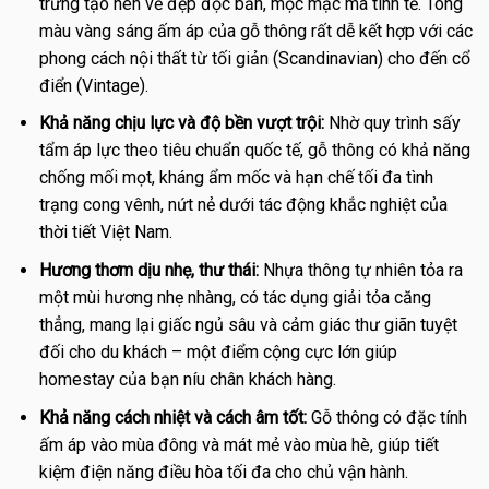
trưng tạo nên vẻ đẹp độc bản, mộc mạc mà tinh tế. Tông
màu vàng sáng ấm áp của gỗ thông rất dễ kết hợp với các
phong cách nội thất từ tối giản (Scandinavian) cho đến cổ
điển (Vintage).
Khả năng chịu lực và độ bền vượt trội:
Nhờ quy trình sấy
tẩm áp lực theo tiêu chuẩn quốc tế, gỗ thông có khả năng
chống mối mọt, kháng ẩm mốc và hạn chế tối đa tình
trạng cong vênh, nứt nẻ dưới tác động khắc nghiệt của
thời tiết Việt Nam.
Hương thơm dịu nhẹ, thư thái:
Nhựa thông tự nhiên tỏa ra
một mùi hương nhẹ nhàng, có tác dụng giải tỏa căng
thẳng, mang lại giấc ngủ sâu và cảm giác thư giãn tuyệt
đối cho du khách – một điểm cộng cực lớn giúp
homestay của bạn níu chân khách hàng.
Khả năng cách nhiệt và cách âm tốt:
Gỗ thông có đặc tính
ấm áp vào mùa đông và mát mẻ vào mùa hè, giúp tiết
kiệm điện năng điều hòa tối đa cho chủ vận hành.