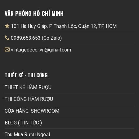
VĂN PHÒNG HỒ CHÍ MINH
101 Hà Huy Giáp, P. Thạnh Lộc, Quận 12, TP, HCM
0989.653.653 (Có Zalo)
vintagedecor.vn@gmail.com
THIẾT KẾ - THI CÔNG
THIẾT KẾ HẦM RƯỢU
THI CÔNG HẦM RƯỢU
CỬA HÀNG, SHOWROOM
BLOG ( TIN TỨC )
Thu Mua Rượu Ngoại