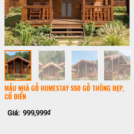
MẪU NHÀ GỖ HOMESTAY S50 GỖ THÔNG ĐẸP,
CỔ ĐIỂN
Giá:
999,999
₫