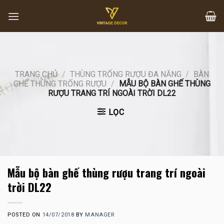
Skip
to
content
TRANG CHỦ
/
THÙNG TRỐNG RƯỢU ĐA NĂNG
/
BÀN
GHẾ THÙNG TRỐNG RƯỢU
/
MẪU BỘ BÀN GHẾ THÙNG
RƯỢU TRANG TRÍ NGOÀI TRỜI DL22
LỌC
Mẫu bộ bàn ghế thùng rượu trang trí ngoài
trời DL22
POSTED ON
14/07/2018
BY
MANAGER