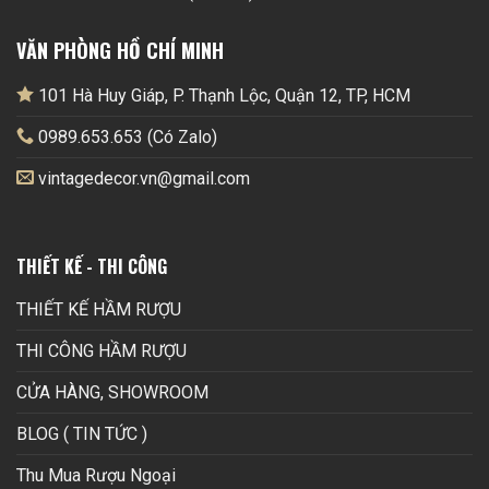
VĂN PHÒNG HỒ CHÍ MINH
101 Hà Huy Giáp, P. Thạnh Lộc, Quận 12, TP, HCM
0989.653.653 (Có Zalo)
vintagedecor.vn@gmail.com
THIẾT KẾ - THI CÔNG
THIẾT KẾ HẦM RƯỢU
THI CÔNG HẦM RƯỢU
CỬA HÀNG, SHOWROOM
BLOG ( TIN TỨC )
Thu Mua Rượu Ngoại