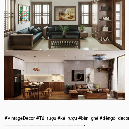
#VintageDecor #Tủ_rượu #kệ_rượu #bàn_ghế #đèngỗ_deco
———————————————————————-