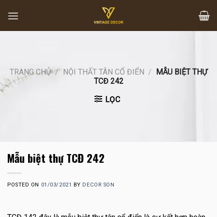
Skip
to
content
TRANG CHỦ
/
NỘI THẤT TÂN CỔ ĐIỂN
/
MẪU BIỆT THỰ
TCĐ 242
LỌC
Mẫu biệt thự TCĐ 242
POSTED ON
01/03/2021
BY
DECOR SON