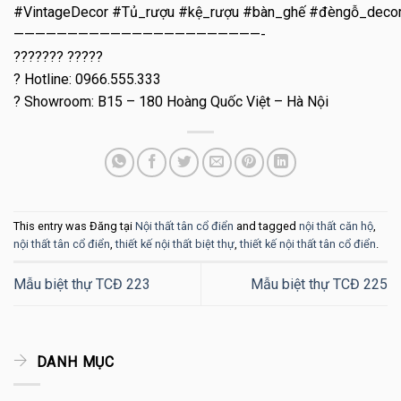
#VintageDecor #Tủ_rượu #kệ_rượu #bàn_ghế #đèngỗ_deco
———————————————————————-
??????? ?????
? Hotline: 0966.555.333
? Showroom: B15 – 180 Hoàng Quốc Việt – Hà Nội
This entry was Đăng tại
Nội thất tân cổ điển
and tagged
nội thất căn hộ
,
nội thất tân cổ điển
,
thiết kế nội thất biệt thự
,
thiết kế nội thất tân cổ điển
.
Mẫu biệt thự TCĐ 223
Mẫu biệt thự TCĐ 225
DANH MỤC