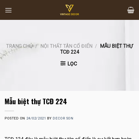
Skip
to
content
TRANG CHỦ
/
NỘI THẤT TÂN CỔ ĐIỂN
/
MẪU BIỆT THỰ
TCĐ 224
LỌC
Mẫu biệt thự TCĐ 224
POSTED ON
24/02/2021
BY
DECOR SON