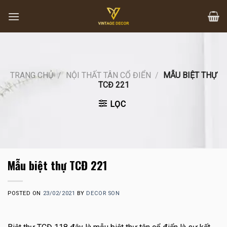
Skip
to
content
TRANG CHỦ
/
NỘI THẤT TÂN CỔ ĐIỂN
/
MẪU BIỆT THỰ
TCĐ 221
LỌC
Mẫu biệt thự TCĐ 221
POSTED ON
23/02/2021
BY
DECOR SON