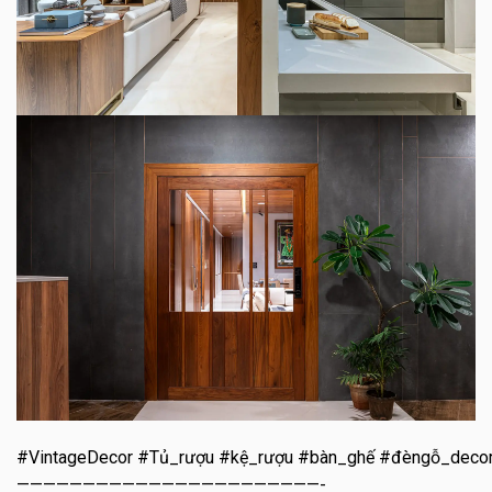
#VintageDecor #Tủ_rượu #kệ_rượu #bàn_ghế #đèngỗ_deco
———————————————————————-