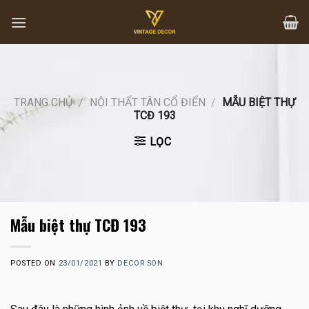
Skip
to
content
TRANG CHỦ
/
NỘI THẤT TÂN CỔ ĐIỂN
/
MẪU BIỆT THỰ
TCĐ 193
LỌC
Mẫu biệt thự TCĐ 193
POSTED ON
23/01/2021
BY
DECOR SON