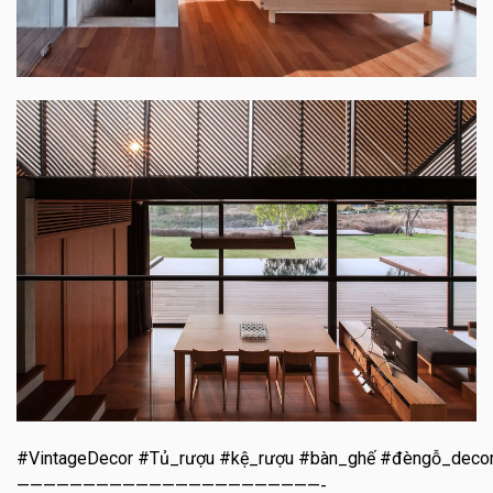
#VintageDecor #Tủ_rượu #kệ_rượu #bàn_ghế #đèngỗ_deco
———————————————————————-