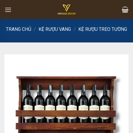
Skip
to
content
TRANG CHỦ
/
KỆ RƯỢU VANG
/
KỆ RƯỢU TREO TƯỜNG