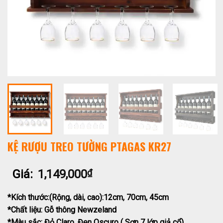
KỆ RƯỢU TREO TƯỜNG PTAGAS KR27
Giá:
1,149,000
₫
*Kích thước:(Rộng, dài, cao):12cm, 70cm, 45cm
*Chất liệu: Gỗ thông Newzeland
*Màu sắc: Đỏ Claro, Đen Oscuro ( Sơn 7 lớp giả cổ)