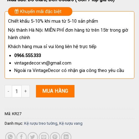
Khuyến mãi đặc biệt
Chiết khấu 5-10% khi mua từ 5-10 sản phẩm
Nội thành Hà Nội: MIỄN PHÍ đơn hàng từ trên 15tr trong giờ
hành chính
Khách hàng mua sỉ vui lòng liên hệ trực tiếp
0966.555.333
vintagedecor.vn@gmail.com
Ngoài ra VintageDecor có nhận gia công theo yêu cầu
Kệ Rượu Treo Tường Ptagas KR27 số lượng
MUA HÀNG
Mã:
KR27
Danh mục:
Kệ rượu treo tường
,
Kệ rượu vang