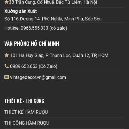
38 Trần Cung, Cổ Nhuế, Bắc Từ Liêm, Hà Nội
Xưởng sản Xuất
Số 116 Đường 14, Phú Nghĩa, Minh Phú, Sóc Sơn
Hotline: 0966.555.333 (có zalo)
VĂN PHÒNG HỒ CHÍ MINH
101 Hà Huy Giáp, P. Thạnh Lộc, Quận 12, TP, HCM
0989.653.653 (Có Zalo)
vintagedecor.vn@gmail.com
THIẾT KẾ - THI CÔNG
THIẾT KẾ HẦM RƯỢU
THI CÔNG HẦM RƯỢU