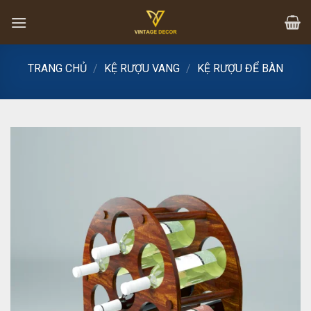
Skip
to
content
TRANG CHỦ
/
KỆ RƯỢU VANG
/
KỆ RƯỢU ĐỂ BÀN