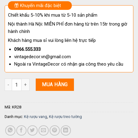
Khuyến mãi đặc biệt
Chiết khấu 5-10% khi mua từ 5-10 sản phẩm
Nội thành Hà Nội: MIỄN PHÍ đơn hàng từ trên 15tr trong giờ
hành chính
Khách hàng mua sỉ vui lòng liên hệ trực tiếp
0966.555.333
vintagedecor.vn@gmail.com
Ngoài ra VintageDecor có nhận gia công theo yêu cầu
Kệ Rượu Treo Tường Ptagas KR28 số lượng
MUA HÀNG
Mã:
KR28
Danh mục:
Kệ rượu vang
,
Kệ rượu treo tường