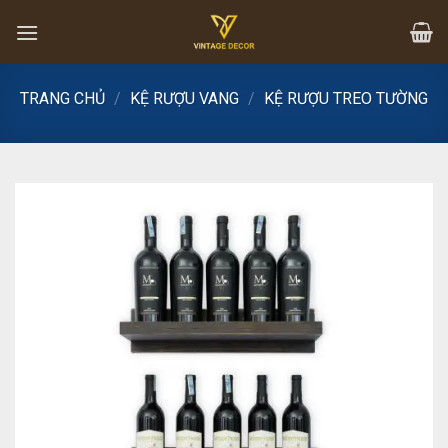
Skip
to
content
TRANG CHỦ
/
KỆ RƯỢU VANG
/
KỆ RƯỢU TREO TƯỜNG