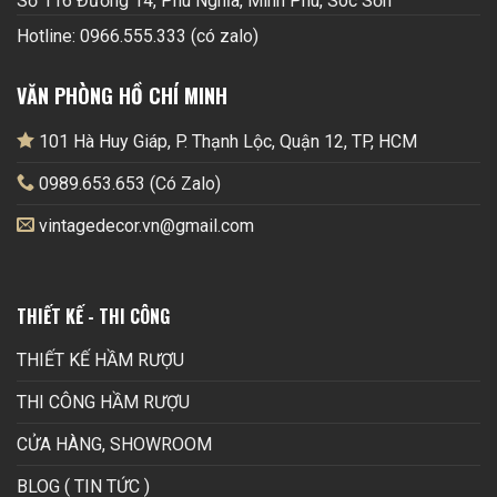
Số 116 Đường 14, Phú Nghĩa, Minh Phú, Sóc Sơn
Hotline: 0966.555.333 (có zalo)
VĂN PHÒNG HỒ CHÍ MINH
101 Hà Huy Giáp, P. Thạnh Lộc, Quận 12, TP, HCM
0989.653.653 (Có Zalo)
vintagedecor.vn@gmail.com
THIẾT KẾ - THI CÔNG
THIẾT KẾ HẦM RƯỢU
THI CÔNG HẦM RƯỢU
CỬA HÀNG, SHOWROOM
BLOG ( TIN TỨC )