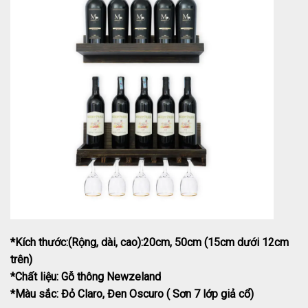
*Kích thước:(Rộng, dài, cao):20cm, 50cm (15cm dưới 12cm
trên)
*Chất liệu: Gỗ thông Newzeland
*Màu sắc: Đỏ Claro, Đen Oscuro ( Sơn 7 lớp giả cổ)