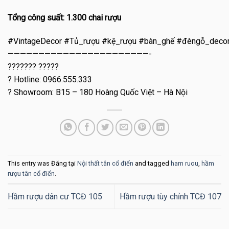
Tổng công suất: 1.300 chai rượu
#VintageDecor #Tủ_rượu #kệ_rượu #bàn_ghế #đèngỗ_deco
———————————————————————-
??????? ?????
? Hotline: 0966.555.333
? Showroom: B15 – 180 Hoàng Quốc Việt – Hà Nội
This entry was Đăng tại
Nội thất tân cổ điển
and tagged
ham ruou
,
hầm
rượu tân cổ điển
.
Hầm rượu dân cư TCĐ 105
Hầm rượu tùy chỉnh TCĐ 107