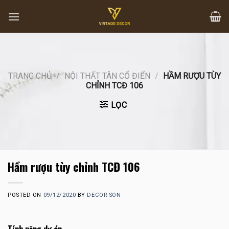
Skip
to
content
TRANG CHỦ
/
NỘI THẤT TÂN CỔ ĐIỂN
/
HẦM RƯỢU TÙY
CHỈNH TCĐ 106
LỌC
Hầm rượu tùy chỉnh TCĐ 106
POSTED ON
09/12/2020
BY
DECOR SON