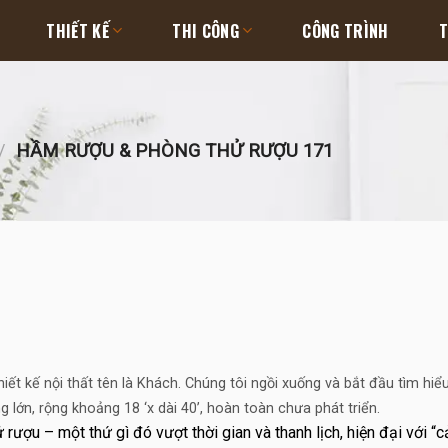
THIẾT KẾ
THI CÔNG
CÔNG TRÌNH
T
/
HẦM RƯỢU & PHÒNG THỬ RƯỢU 171
iết kế nội thất tên là Khách.
Chúng tôi ngồi xuống và bắt đầu tìm hiể
lớn, rộng khoảng 18 ‘x dài 40’, hoàn toàn chưa phát triển.
ợu – một thứ gì đó vượt thời gian và thanh lịch, hiện đại với “