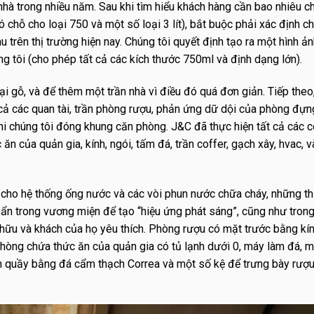
nhà trong nhiều năm. Sau khi tìm hiểu khách hàng cần bao nhiêu ch
ó chỗ cho loại 750 và một số loại 3 lít), bắt buộc phải xác định c
u trên thị trường hiện nay. Chúng tôi quyết định tạo ra một hình ả
g tôi (cho phép tất cả các kích thước 750ml và định dạng lớn).
oại gỗ, và để thêm một trần nhà vì điều đó quá đơn giản. Tiếp theo
cả các quan tài, trần phòng rượu, phản ứng dữ dội của phòng đựn
hi chúng tôi đóng khung căn phòng. J&C đã thực hiện tất cả các c
của quản gia, kính, ngói, tấm đá, trần coffer, gạch xây, hvac, v
ho hệ thống ống nước và các vòi phun nước chữa cháy, những t
 ẩn trong vương miện để tạo “hiệu ứng phát sáng”, cũng như trong
 hữu và khách của họ yêu thích. Phòng rượu có mặt trước bằng kín
hòng chứa thức ăn của quản gia có tủ lạnh dưới 0, máy làm đá, 
h quầy bằng đá cẩm thạch Correa và một số kệ để trưng bày rượu