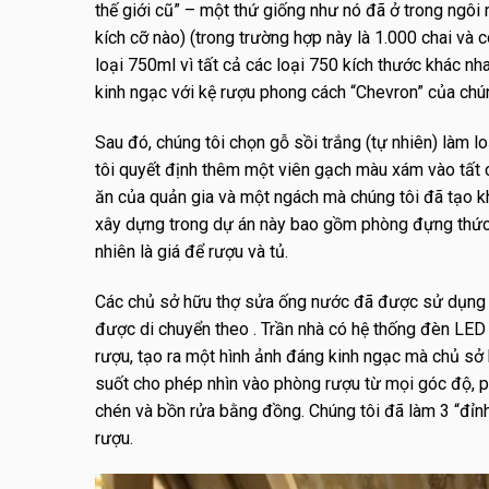
thế giới cũ” – một thứ giống như nó đã ở trong ngôi 
kích cỡ nào) (trong trường hợp này là 1.000 chai và c
loại 750ml vì tất cả các loại 750 kích thước khác nha
kinh ngạc với kệ rượu phong cách “Chevron” của chún
Sau đó, chúng tôi chọn gỗ sồi trắng (tự nhiên) làm l
tôi quyết định thêm một viên gạch màu xám vào tất 
ăn của quản gia và một ngách mà chúng tôi đã tạo k
xây dựng trong dự án này bao gồm phòng đựng thức ăn 
nhiên là giá để rượu và tủ.
Các chủ sở hữu thợ sửa ống nước đã được sử dụng c
được di chuyển theo . Trần nhà có hệ thống đèn LED
rượu, tạo ra một hình ảnh đáng kinh ngạc mà chủ sở
suốt cho phép nhìn vào phòng rượu từ mọi góc độ, p
chén và bồn rửa bằng đồng. Chúng tôi đã làm 3 “đỉn
rượu.