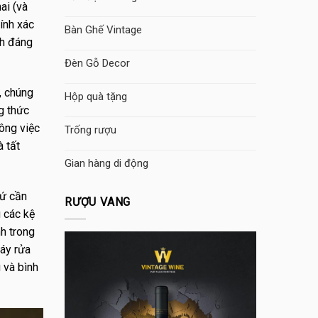
ai (và
hính xác
Bàn Ghế Vintage
nh đáng
Đèn Gỗ Decor
, chúng
Hộp quà tặng
g thức
ông việc
Trống rượu
à tất
Gian hàng di động
hứ cần
RƯỢU VANG
 các kệ
h trong
máy rửa
 và bình