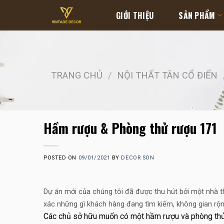
Skip
GIỚI THIỆU
SẢN PHẨM
to
content
TRANG CHỦ
/
NỘI THẤT TÂN CỔ ĐIỂN
Hầm rượu & Phòng thử rượu 171
POSTED ON
09/01/2021
BY
DECOR SON
Dự án mới của chúng tôi đã được thu hút bởi một nhà th
xác những gì khách hàng đang tìm kiếm, không gian rộng 
Các chủ sở hữu muốn có một hầm rượu và phòng thử rư