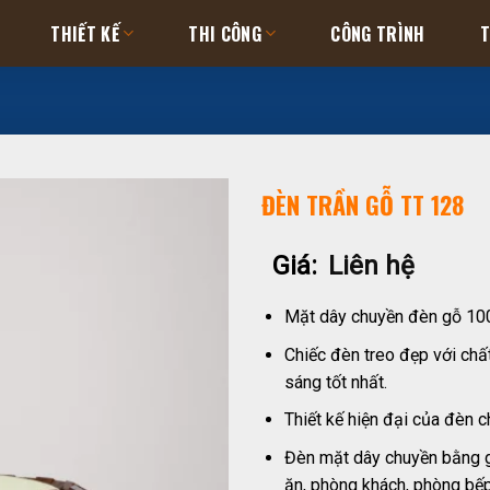
THIẾT KẾ
THI CÔNG
CÔNG TRÌNH
T
ĐÈN TRẦN GỖ TT 128
Giá:
Liên hệ
Mặt dây chuyền đèn gỗ 10
Chiếc đèn treo đẹp với chấ
sáng tốt nhất.
Thiết kế hiện đại của đèn ch
Đèn mặt dây chuyền bằng g
ăn, phòng khách, phòng bế