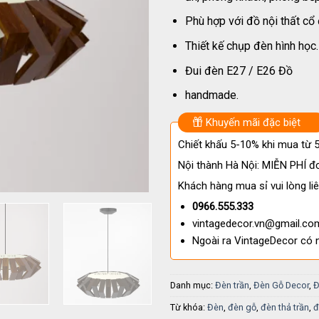
Phù hợp với đồ nội thất cổ 
Thiết kế chụp đèn hình học.
Đui đèn E27 / E26 Đồ
handmade.
Khuyến mãi đặc biệt
Chiết khấu 5-10% khi mua từ
Nội thành Hà Nội: MIỄN PHÍ đơ
Khách hàng mua sỉ vui lòng liê
0966.555.333
vintagedecor.vn@gmail.co
Ngoài ra VintageDecor có 
Danh mục:
Đèn trần
,
Đèn Gỗ Decor
,
Đ
Từ khóa:
Đèn
,
đèn gỗ
,
đèn thả trần
,
đ